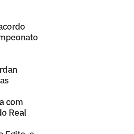
acordo
campeonato
ordan
uas
na com
do Real
 Egito, e