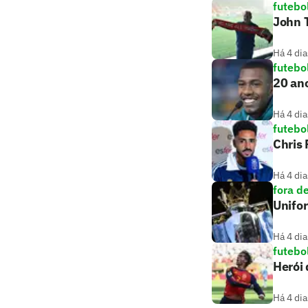
futebo
John T
Há 4 dia
futebo
20 ano
Há 4 dia
futebo
Chris
Há 4 dia
fora d
Unifo
Há 4 dia
futebo
Herói
Há 4 dia