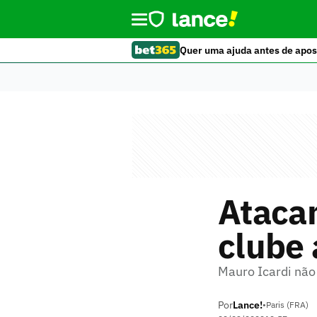
Quer uma ajuda antes de apos
Atacan
clube 
Mauro Icardi não
Por
Lance!
•
Paris (FRA)