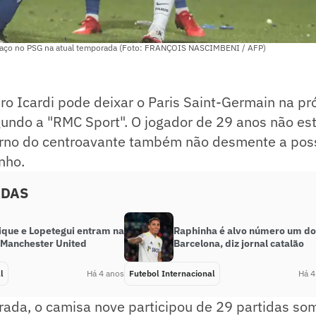
spaço no PSG na atual temporada (Foto: FRANÇOIS NASCIMBENI / AFP)
ro Icardi pode deixar o Paris Saint-Germain na p
ndo a "RMC Sport". O jogador de 29 anos não está
orno do centroavante também não desmente a poss
nho.
ADAS
rique e Lopetegui entram na
Raphinha é alvo número um do
 Manchester United
Barcelona, diz jornal catalão
l
Há 4 anos
Futebol Internacional
Há 4
rada, o camisa nove participou de 29 partidas so