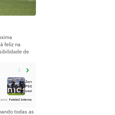
róxima
 feliz na
ibilidade de
Jornal revela divisão no elenco do
PSG e falta de liderança no
vestiário
 anos
Futebol Internacional
Há 4 anos
mando todas as