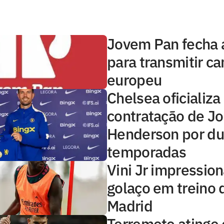
Jovem Pan fecha 
para transmitir 
europeu
Chelsea oficializa
contratação de J
Henderson por d
temporadas
Vini Jr impressio
golaço em treino 
Madrid
Terremoto atinge o