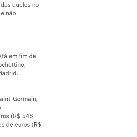
 dos duelos no
 e não
stá em fim de
ochettino,
Madrid.
Saint-Germain,
o
uros (R$ 548
es de euros (R$