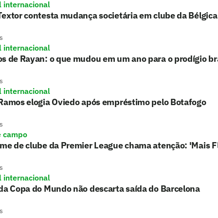
l internacional
extor contesta mudança societária em clube da Bélgica
s
l internacional
s de Rayan: o que mudou em um ano para o prodígio bra
s
l internacional
 Ramos elogia Oviedo após empréstimo pelo Botafogo
s
e campo
rme de clube da Premier League chama atenção: 'Mais 
s
l internacional
 da Copa do Mundo não descarta saída do Barcelona
s