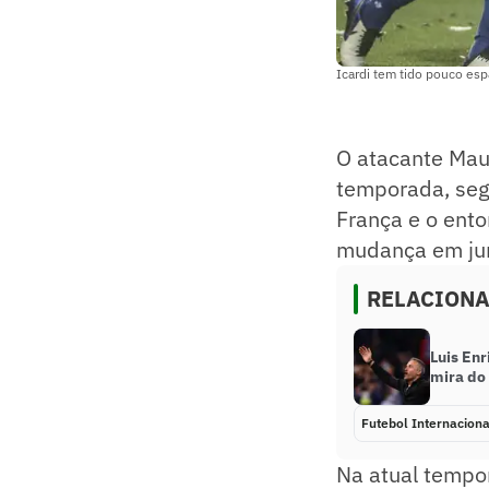
Icardi tem tido pouco e
O atacante Mau
temporada, segu
França e o ent
mudança em ju
RELACION
Luis En
mira do
Futebol Internaciona
Na atual tempo