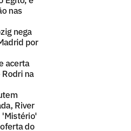
ão nas
pzig nega
Madrid por
e acerta
 Rodri na
cutem
da, River
'Mistério'
 oferta do