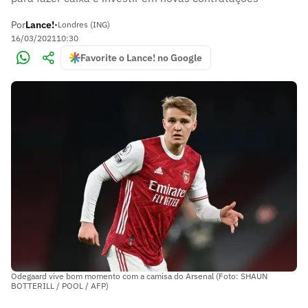
Por
Lance!
•
Londres (ING)
16/03/2021
10:30
Favorite o Lance! no Google
Odegaard vive bom momento com a camisa do Arsenal (Foto: SHAUN
BOTTERILL / POOL / AFP)