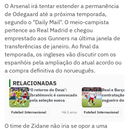
O Arsenal irá tentar estender a permanência
de Odegaard até a próxima temporada,
segundo o "Daily Mail". O meio-campista
pertence ao Real Madrid e chegou
emprestado aos Gunners na última janela de
transferências de janeiro. Ao final da
temporada, os ingleses vão discutir com os
espanhóis pela ampliação do atual acordo ou
a compra definitiva do norueuguês.
RELACIONADAS
‘O retorno de Deus’:
Real e Barça 
Ibrahimovic é convocado
contratação d
pela seleção sueca
zagueiro do R
Futebol Internacional
Há 5 anos
Futebol Internacional
O time de Zidane não iria se opor a uma