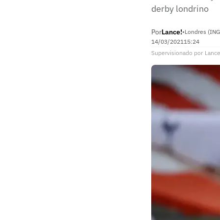
derby londrino
Por
Lance!
•
Londres (ING
14/03/2021
15:24
Supervisionado
por
Lance