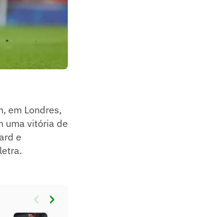
m, em Londres,
 uma vitória de
ard e
etra.