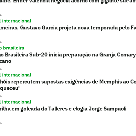
lube, Enner Valencia negocia acordo com gigante sul-a
s
l internacional
lmeiras, Gustavo Garcia projeta nova temporada pelo F
s
 brasileira
o Brasileira Sub-20 inicia preparação na Granja Comary
cano
s
l internacional
hóis repercutem supostas exigências de Memphis ao Co
uqueceu'
s
l internacional
rilha em goleada do Talleres e elogia Jorge Sampaoli
s