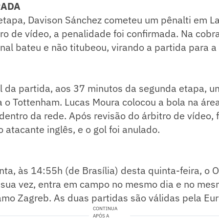
RADA
 etapa, Davison Sánchez cometeu um pênalti em La
tro de vídeo, a penalidade foi confirmada. Na cobr
nal bateu e não titubeou, virando a partida para a
al da partida, aos 37 minutos da segunda etapa, um
 o Tottenham. Lucas Moura colocou a bola na área
entro da rede. Após revisão do árbitro de vídeo, f
atacante inglês, e o gol foi anulado.
nta, às 14:55h (de Brasília) desta quinta-feira, o 
 sua vez, entra em campo no mesmo dia e no mes
amo Zagreb. As duas partidas são válidas pela Eu
CONTINUA
APÓS A