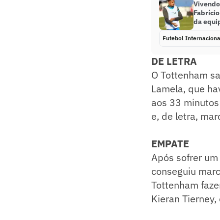
Vivendo
Fabríci
da equi
Futebol Internaciona
DE LETRA
O Tottenham sai
Lamela, que hav
aos 33 minutos 
e, de letra, ma
EMPATE
Após sofrer um 
conseguiu marc
Tottenham faze
Kieran Tierney,