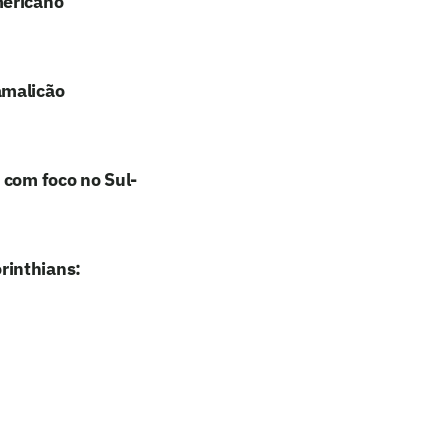
mericano
amalicão
 com foco no Sul-
rinthians: