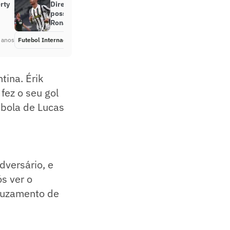
rty
Diretor da Juventus fala sobre
possível saída de Cristiano
Ronaldo
 anos
Futebol Internacional
Há 5 anos
tina. Érik
fez o seu gol
 bola de Lucas
dversário, e
s ver o
cruzamento de