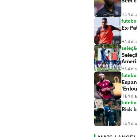
Sem c
Há 4 dia
futebo
Ex-Pa
Há 4 dia
seleção
Seleçã
Ameri
Há 4 dia
futebo
Espan
'Enlo
Há 4 dia
futebo
Rick b
Há 4 dia