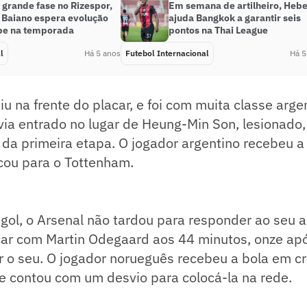
 grande fase no Rizespor,
Em semana de artilheiro, Hebe
o Baiano espera evolução
ajuda Bangkok a garantir seis
pe na temporada
pontos na Thai League
l
Há 5 anos
Futebol Internacional
Há 5
u na frente do placar, e foi com muita classe argen
ia entrado no lugar de Heung-Min Son, lesionado, 
da primeira etapa. O jogador argentino recebeu a
rcou para o Tottenham.
gol, o Arsenal não tardou para responder ao seu a
ar com Martin Odegaard aos 44 minutos, onze apó
r o seu. O jogador norueguês recebeu a bola em 
 e contou com um desvio para colocá-la na rede.