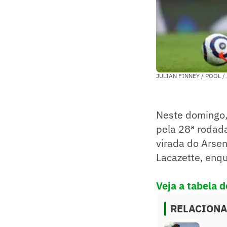
JULIAN FINNEY / POOL /
Neste domingo,
pela 28ª rodad
virada do Arse
Lacazette, enqu
Veja a tabela d
RELACION