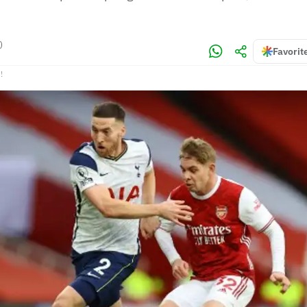
)
Favorit
!