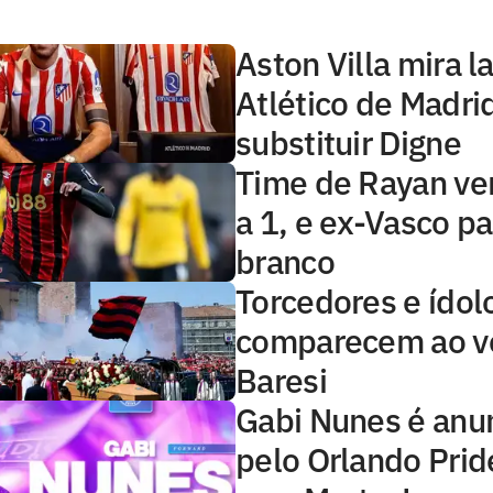
Aston Villa mira l
Atlético de Madri
substituir Digne
Time de Rayan ve
a 1, e ex-Vasco p
branco
Torcedores e ídol
comparecem ao ve
Baresi
Gabi Nunes é anu
pelo Orlando Prid