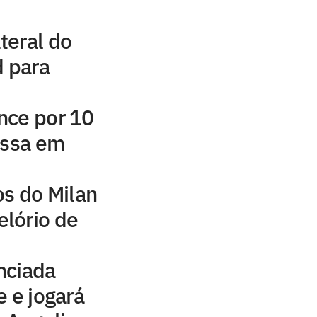
ateral do
d para
nce por 10
assa em
os do Milan
lório de
nciada
e e jogará