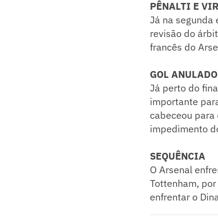
PÊNALTI E VI
​Já na segunda
revisão do árbi
francês do Arse
GOL ANULADO
Já perto do fin
importante para
cabeceou para d
impedimento do 
SEQUÊNCIA
O Arsenal enfre
Tottenham, por
enfrentar o Din