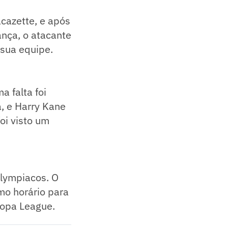
cazette, e após
ança, o atacante
 sua equipe.
a falta foi
, e Harry Kane
oi visto um
Olympiacos. O
mo horário para
ropa League.