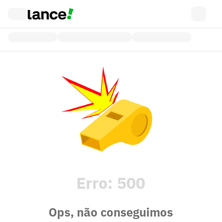
Erro:
500
Ops, não conseguimos