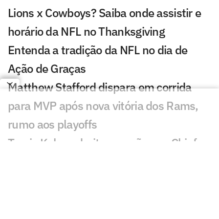
Lions x Cowboys? Saiba onde assistir e
horário da NFL no Thanksgiving
Entenda a tradição da NFL no dia de
Ação de Graças
Matthew Stafford dispara em corrida
para MVP após nova vitória dos Rams,
rumo aos playoffs
Travis Kelce admite pressão nos Chiefs e
faz revelação para temporada 2025 da
NFL
NFL em Paris? Saints pode desembarcar
na França em 2026