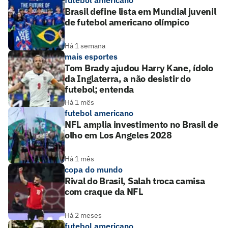
futebol americano
Brasil define lista em Mundial juvenil
de futebol americano olímpico
Há 1 semana
mais esportes
Tom Brady ajudou Harry Kane, ídolo
da Inglaterra, a não desistir do
futebol; entenda
Há 1 mês
futebol americano
NFL amplia investimento no Brasil de
olho em Los Angeles 2028
Há 1 mês
copa do mundo
Rival do Brasil, Salah troca camisa
com craque da NFL
Há 2 meses
futebol americano