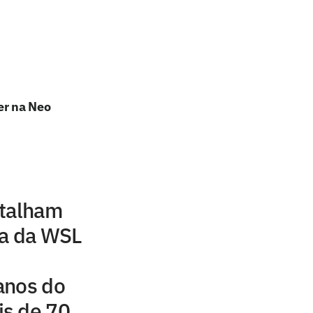
er na Neo
etalham
pa da WSL
anos do
s de 70