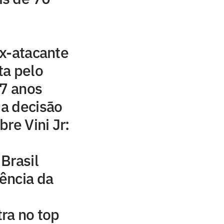
s
x-atacante
ta pelo
77 anos
a decisão
re Vini Jr:
Brasil
ência da
ra no top