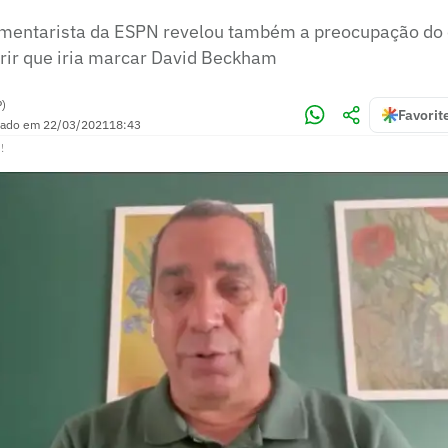
mentarista da ESPN revelou também a preocupação do e
rir que iria marcar David Beckham
P)
Favorit
zado em
22/03/2021
18:43
!