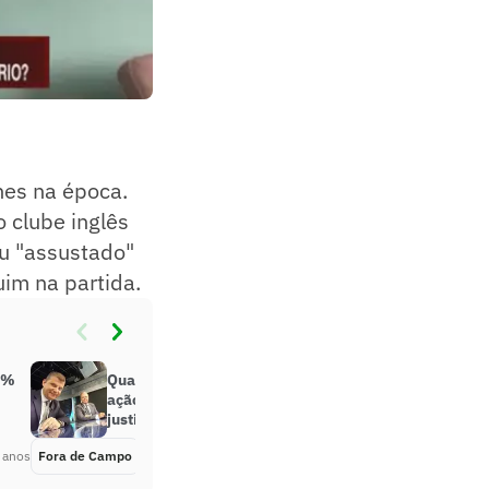
nes na época.
 clube inglês
ou "assustado"
uim na partida.
3%
Quatro jornalistas entram com
ação contra Grupo Disney na
justiça do trabalho
 anos
Fora de Campo
Há 5 anos