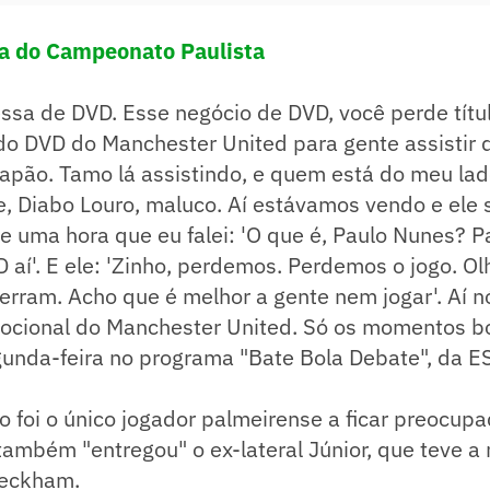
la do Campeonato Paulista
nessa de DVD. Esse negócio de DVD, você perde títu
do DVD do Manchester United para gente assistir 
Japão. Tamo lá assistindo, e quem está do meu la
e, Diabo Louro, maluco. Aí estávamos vendo e ele
e uma hora que eu falei: 'O que é, Paulo Nunes? Pa
aí'. E ele: 'Zinho, perdemos. Perdemos o jogo. Ol
 erram. Acho que é melhor a gente nem jogar'. Aí n
ocional do Manchester United. Só os momentos bo
gunda-feira no programa "Bate Bola Debate", da E
 foi o único jogador palmeirense a ficar preocup
também "entregou" o ex-lateral Júnior, que teve a
Beckham.