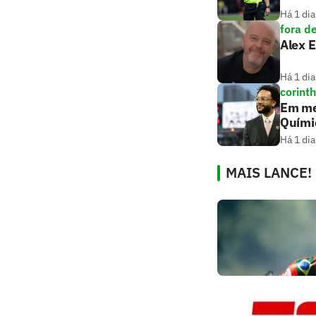
Há 1 dia
fora d
Alex E
Há 1 dia
corint
Em me
Quími
Há 1 dia
MAIS LANCE!