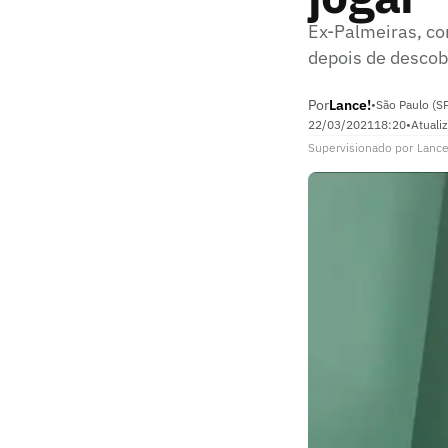
Ex-Palmeiras, co
depois de descob
Por
Lance!
•
São Paulo (S
22/03/2021
18:20
•
Atuali
Supervisionado
por
Lance