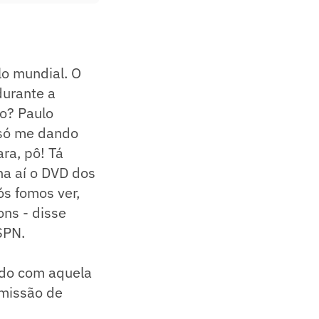
lo mundial. O
durante a
do? Paulo
 só me dando
ra, pô! Tá
ha aí o DVD dos
ós fomos ver,
ns - disse
SPN.
ado com aquela
 missão de