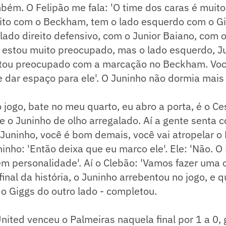
bém. O Felipão me fala: 'O time dos caras é muit
eito com o Beckham, tem o lado esquerdo com o Gig
lado direito defensivo, com o Junior Baiano, com 
o estou muito preocupado, mas o lado esquerdo, J
stou preocupado com a marcação no Beckham. Vo
e dar espaço para ele'. O Juninho não dormia mais
 jogo, bate no meu quarto, eu abro a porta, é o C
e o Juninho de olho arregalado. Aí a gente senta 
 'Juninho, você é bom demais, você vai atropelar o
inho: 'Então deixa que eu marco ele'. Ele: 'Não. O F
m personalidade'. Aí o Clebão: 'Vamos fazer uma o
inal da história, o Juninho arrebentou no jogo, e 
 o Giggs do outro lado - completou.
ited venceu o Palmeiras naquela final por 1 a 0, 