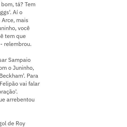
o bom, tá? Tem
gs'. Aí o
o Arce, mais
uninho, você
cê tem que
 - relembrou.
esar Sampaio
com o Juninho,
 Beckham'. Para
elipão vai falar
ração'.
que arrebentou
gol de Roy