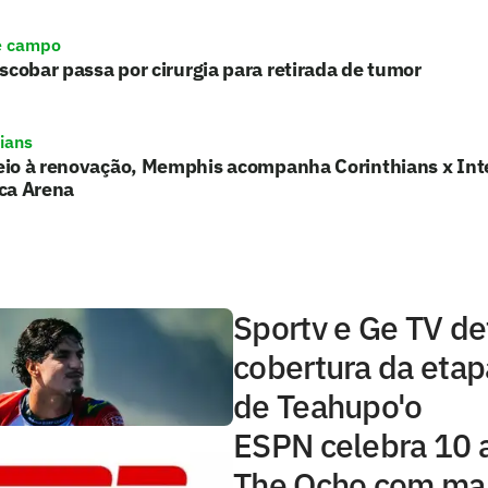
e campo
scobar passa por cirurgia para retirada de tumor
hians
io à renovação, Memphis acompanha Corinthians x Int
ca Arena
Sportv e Ge TV d
cobertura da eta
de Teahupo'o
ESPN celebra 10 
The Ocho com mai