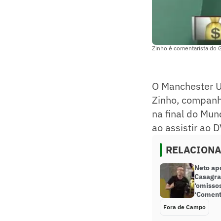
Zinho é comentarista do
O Manchester U
Zinho, companhe
na final do Mun
ao assistir ao 
RELACION
Neto ap
Casagra
‘omisso
‘Coment
Fora de Campo