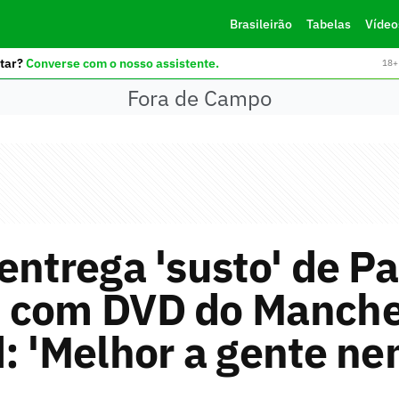
Brasileirão
Tabelas
Vídeo
tar?
Converse com o nosso assistente.
18+ 
Fora de Campo
entrega 'susto' de P
 com DVD do Manche
: 'Melhor a gente n