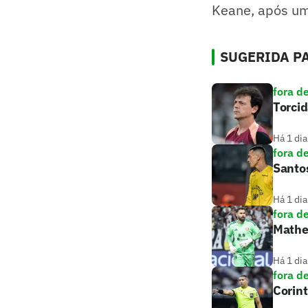
Keane, após uma
SUGERIDA PA
fora d
Torcid
Há 1 dia
fora d
Santos
Há 1 dia
fora d
Mathe
Há 1 dia
fora d
Corint