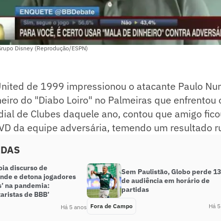
 Grupo Disney (Reprodução/ESPN)
nited de 1999 impressionou o atacante Paulo Nu
iro do "Diabo Loiro" no Palmeiras que enfrentou o
dial de Clubes daquele ano, contou que amigo fic
DVD da equipe adversária, temendo um resultado r
ADAS
oia discurso de
Sem Paulistão, Globo perde 1
nde e detona jogadores
de audiência em horário de
s’ na pandemia:
partidas
aristas de BBB’
Fora de Campo
Há 5
Há 5 anos