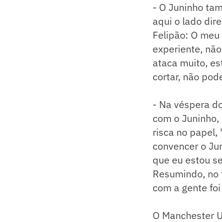
- O Juninho tam
aqui o lado dir
Felipão: O meu 
experiente, nã
ataca muito, e
cortar, não pod
- Na véspera do
com o Juninho, 
risca no papel,
convencer o Jun
que eu estou se
Resumindo, no f
com a gente foi
O Manchester Un