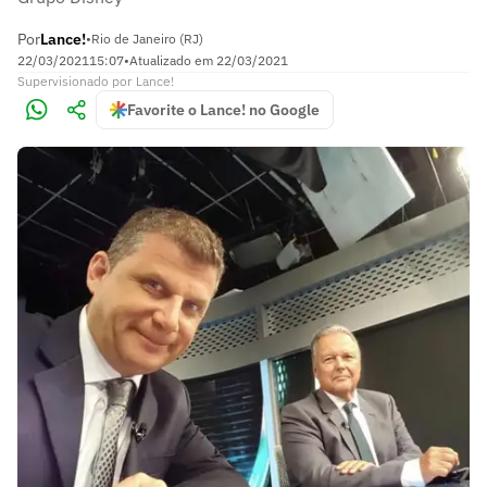
Por
Lance!
•
Rio de Janeiro (RJ)
22/03/2021
15:07
•
Atualizado em
22/03/2021
Supervisionado
por
Lance!
Favorite o Lance! no Google