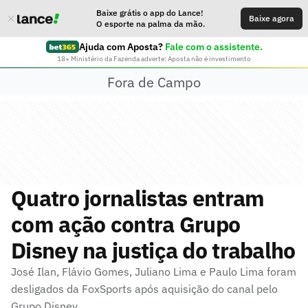
Baixe grátis o app do Lance!
Baixe agora
O esporte na palma da mão.
Ajuda com Aposta?
Fale com o assistente.
18+ Ministério da Fazenda adverte: Aposta não é investimento
Fora de Campo
Quatro jornalistas entram
com ação contra Grupo
Disney na justiça do trabalho
José Ilan, Flávio Gomes, Juliano Lima e Paulo Lima foram
desligados da FoxSports após aquisição do canal pelo
Grupo Disney