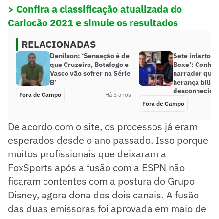
> Confira a classificação atualizada do
Cariocão 2021 e simule os resultados
RELACIONADAS
Denilson: ‘Sensação é de
Sete infartos 
que Cruzeiro, Botafogo e
Boxe’: Conheç
Vasco vão sofrer na Série
narrador que 
B’
herança bilioná
desconhecido
Fora de Campo
Há 5 anos
Fora de Campo
De acordo com o site, os processos já eram
esperados desde o ano passado. Isso porque
muitos profissionais que deixaram a
FoxSports após a fusão com a ESPN não
ficaram contentes com a postura do Grupo
Disney, agora dona dos dois canais. A fusão
das duas emissoras foi aprovada em maio de