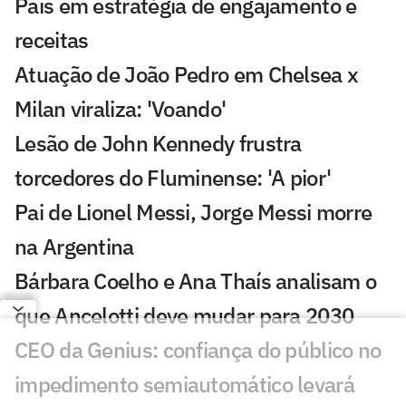
Pais em estratégia de engajamento e
receitas
Atuação de João Pedro em Chelsea x
Milan viraliza: 'Voando'
Lesão de John Kennedy frustra
torcedores do Fluminense: 'A pior'
Pai de Lionel Messi, Jorge Messi morre
na Argentina
Bárbara Coelho e Ana Thaís analisam o
que Ancelotti deve mudar para 2030
CEO da Genius: confiança do público no
impedimento semiautomático levará