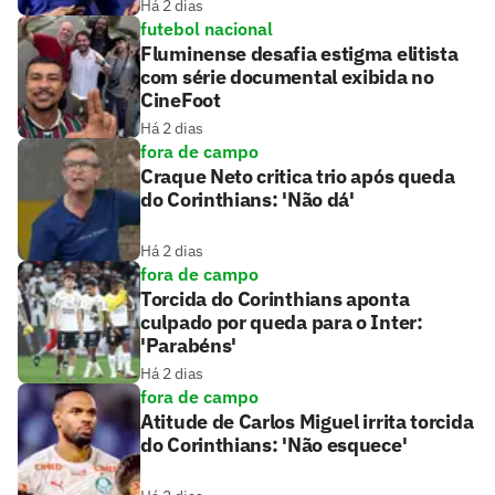
Há 2 dias
futebol nacional
Fluminense desafia estigma elitista
com série documental exibida no
CineFoot
Há 2 dias
fora de campo
Craque Neto critica trio após queda
do Corinthians: 'Não dá'
Há 2 dias
fora de campo
Torcida do Corinthians aponta
culpado por queda para o Inter:
'Parabéns'
Há 2 dias
fora de campo
Atitude de Carlos Miguel irrita torcida
do Corinthians: 'Não esquece'