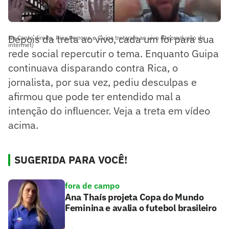
Depois da treta ao vivo, cada um foi para sua
No Canto direito, Rica Perrone e Guipa tretaram ao vivo (Reprodução de
intermet)
rede social repercutir o tema. Enquanto Guipa
continuava disparando contra Rica, o
jornalista, por sua vez, pediu desculpas e
afirmou que pode ter entendido mal a
intenção do influencer. Veja a treta em vídeo
acima.
SUGERIDA PARA VOCÊ!
fora de campo
Ana Thaís projeta Copa do Mundo
Feminina e avalia o futebol brasileiro