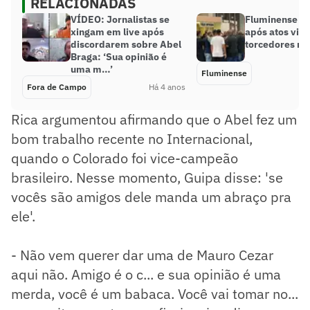
RELACIONADAS
VÍDEO: Jornalistas se
Fluminense se
xingam em live após
após atos viol
discordarem sobre Abel
torcedores no
Braga: ‘Sua opinião é
uma m…’
Fluminense
Fora de Campo
Há 4 anos
Rica argumentou afirmando que o Abel fez um
bom trabalho recente no Internacional,
quando o Colorado foi vice-campeão
brasileiro. Nesse momento, Guipa disse: 'se
vocês são amigos dele manda um abraço pra
ele'.
- Não vem querer dar uma de Mauro Cezar
aqui não. Amigo é o c... e sua opinião é uma
merda, você é um babaca. Você vai tomar no...