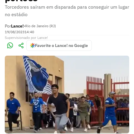
Torcedores saíram em disparada para conseguir um lugar
no estádio
Por
Lance!
•
Rio de Janeiro (RJ)
19/08/2023
14:40
Supervisionado
por
Lance!
Favorite o Lance! no Google