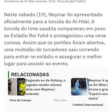
Torcedores do Al-Hilal correndo. (Foto: Reprodução/Twitter)
Neste sábado (19), Neymar foi apresentado
oficialmente para a torcida do Al-Hilal. A
torcida do time saudita compareceu em peso
ao Estádio Rei Fahd e protagonizou uma cena
curiosa. Assim que os portões foram abertos,
uma multidão de torcedores saiu correndo
para entrar no estádio e assegurar o melhor
lugar para assistir ao evento.
RELACIONADAS
Segundo ex de Antony, o
Neymar é apr
jogador sentia ciúmes
no Al-Hilal co
dela com Neymar;
drone e grande
entenda
‘Espero escre
nome’
Fora de Campo
Há 2 anos
Futebol Internacional