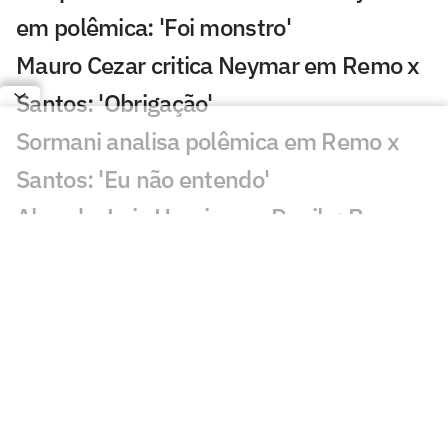
em polêmica: 'Foi monstro'
Mauro Cezar critica Neymar em Remo x
Santos: 'Obrigação'
Sormani analisa polêmica em Remo x
Santos: 'Eu não entendo'
Almada, Luiz Henrique e Danilo: Braune
é sincero sobre negociações
Patrocinador do Corinthians negocia
transmissão de torneio
Goiás comete gafe nas redes sociais em
post para ídolo
Europeus reagem a Estevão em Chelsea