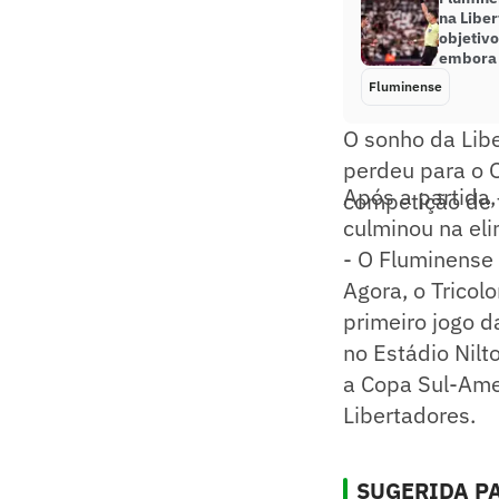
na Liber
objetivo
embora
Fluminense
O sonho da Libe
perdeu para o 
Após a partida,
competição de 
culminou na eli
- O Fluminense 
Agora, o Tricol
primeiro jogo d
no Estádio Nilt
a Copa Sul-Ame
Libertadores.
SUGERIDA PA