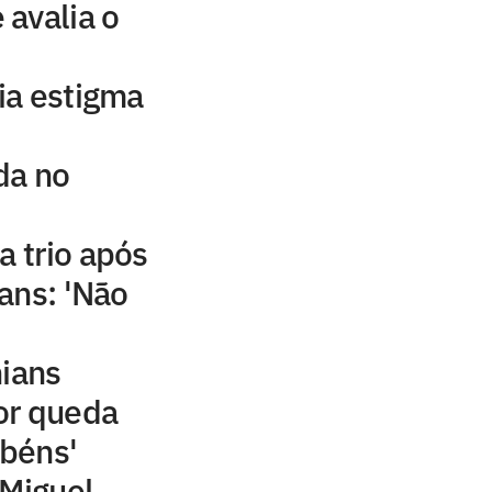
avalia o
ia estigma
da no
a trio após
ans: 'Não
hians
or queda
abéns'
 Miguel