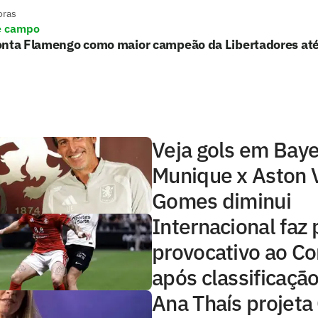
oras
e campo
onta Flamengo como maior campeão da Libertadores at
Veja gols em Baye
Munique x Aston V
Gomes diminui
Internacional faz 
provocativo ao Co
após classificaçã
Ana Thaís projeta