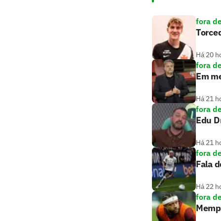
fora d
Torced
Há 20 h
fora d
Em mei
Há 21 h
fora d
Edu D
Há 21 h
fora d
Fala d
Há 22 h
fora d
Memph