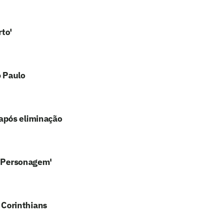
rto'
o Paulo
após eliminação
 'Personagem'
Corinthians