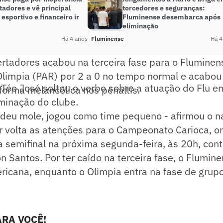
tadores e vê principal
torcedores e seguranças:
 esportivo e financeiro ir
Fluminense desembarca após
eliminação
Há 4 anos
Fluminense
Há 4
rtadores acabou na terceira fase para o Fluminens
Olimpia (PAR) por 2 a 0 no tempo normal e acabou
 Téo José soltou o verbo sobre a atuação do Flu 
forma melancólica nos pênaltis.
minação do clube.
deu mole, jogou como time pequeno - afirmou o na
or volta as atenções para o Campeonato Carioca, o
a semifinal na próxima segunda-feira, às 20h, con
on Santos. Por ter caído na terceira fase, o Flumine
ricana, enquanto o Olimpia entra na fase de grup
RA VOCÊ!