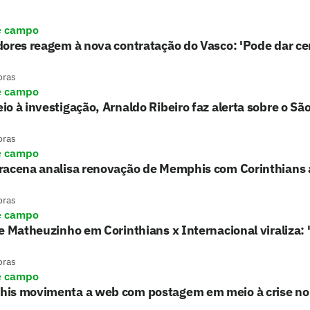
e campo
ores reagem à nova contratação do Vasco: 'Pode dar ce
oras
e campo
o à investigação, Arnaldo Ribeiro faz alerta sobre o Sã
oras
e campo
racena analisa renovação de Memphis com Corinthians 
oras
e campo
e Matheuzinho em Corinthians x Internacional viraliza:
oras
e campo
is movimenta a web com postagem em meio à crise no 