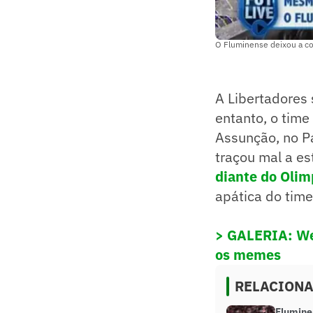
O Fluminense deixou a co
A Libertadores
entanto, o tim
Assunção, no Pa
traçou mal a es
diante do Olim
apática do time
> GALERIA: Web
os memes
RELACION
Flumine