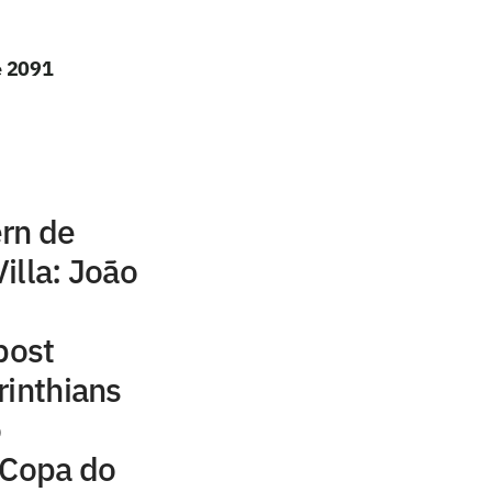
é 2091
rn de
illa: João
post
rinthians
o
 Copa do