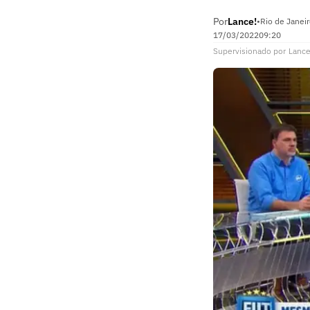
Por
Lance!
•
Rio de Janeir
17/03/2022
09:20
Supervisionado
por
Lance