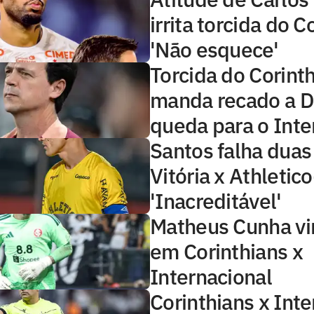
irrita torcida do C
'Não esquece'
Torcida do Corint
manda recado a D
queda para o Inte
Santos falha dua
Vitória x Athletic
'Inacreditável'
Matheus Cunha vi
em Corinthians x
Internacional
Corinthians x Inte