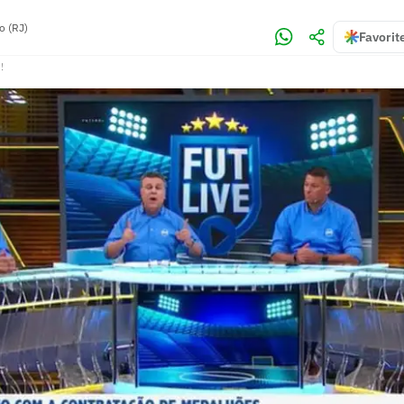
o (RJ)
Favorit
!