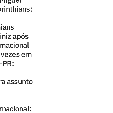
orinthians:
hians
iniz após
rnacional
s vezes em
o-PR:
ra assunto
rnacional: