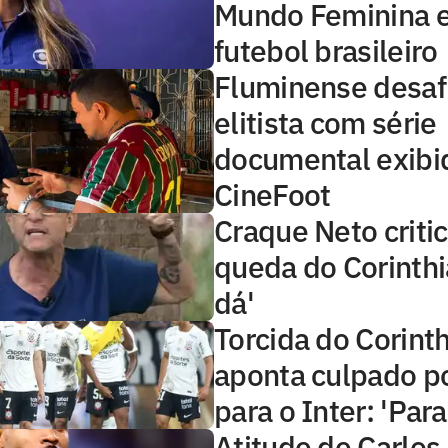
Mundo Feminina e 
futebol brasileiro
Fluminense desaf
elitista com série
documental exibi
CineFoot
Craque Neto critic
queda do Corinthi
dá'
Torcida do Corint
aponta culpado p
para o Inter: 'Par
Atitude de Carlos