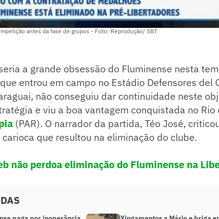
mpetição antes da fase de grupos - Foto: Reprodução/ SBT
 seria a grande obsessão do Fluminense nesta te
e que entrou em campo no Estádio Defensores del 
raguai, não conseguiu dar continuidade neste obje
tratégia e viu a boa vantagem conquistada no Rio
pia
(PAR). O narrador da partida, Téo José, critico
 carioca que resultou na eliminação do clube.
 não perdoa eliminação do Fluminense na Libe
ADAS
nse paga por inoperância
Xingamentos a Mário e briga e