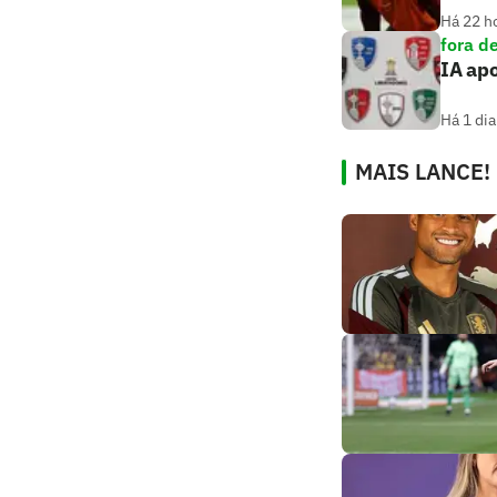
Há 22 h
fora d
IA ap
Há 1 dia
MAIS LANCE!