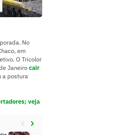
mporada. No
Chaco, em
tivo. O Tricolor
 de Janeiro
cair
u a postura
rtadores; veja
ntre