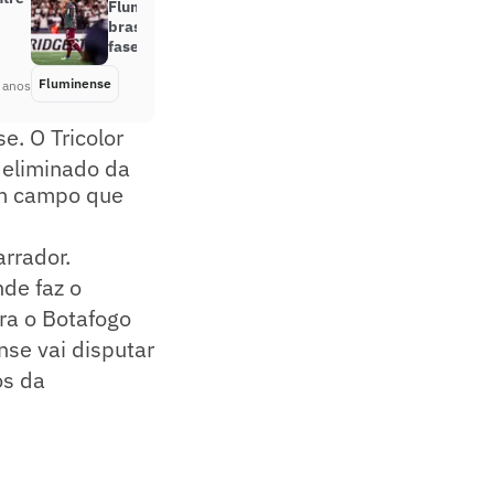
Fluminense se torna o sexto
brasileiro eliminado nas primeiras
fases da Libertadores
Fluminense
Há 4 anos
 anos
e. O Tricolor
 eliminado da
em campo que
rrador.
nde faz o
tra o Botafogo
nse vai disputar
os da