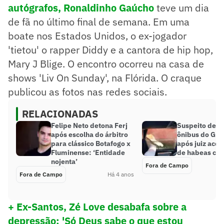
autógrafos, Ronaldinho Gaúcho
teve um dia
de fã no último final de semana. Em uma
boate nos Estados Unidos, o ex-jogador
'tietou' o rapper Diddy e a cantora de hip hop,
Mary J Blige. O encontro ocorreu na casa de
shows 'Liv On Sunday', na Flórida. O craque
publicou as fotos nas redes sociais.
RELACIONADAS
Felipe Neto detona Ferj
Suspeito de a
após escolha do árbitro
ônibus do Grê
para clássico Botafogo x
após juiz acei
Fluminense: ‘Entidade
de habeas co
nojenta’
Fora de Campo
Fora de Campo
Há 4 anos
+ Ex-Santos, Zé Love desabafa sobre a
depressão: 'Só Deus sabe o que estou