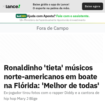
Baixe grátis o app do Lance!
Baixe agora
O esporte na palma da mão.
Ajuda com Aposta?
Fale com o assistente.
18+ Ministério da Fazenda adverte: Aposta não é investimento
Fora de Campo
Ronaldinho 'tieta' músicos
norte-americanos em boate
na Flórida: 'Melhor de todas'
Ex-jogador tirou fotos com o rapper Diddy e a cantora de
hip hop Mary J Blige