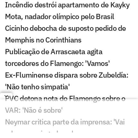
Incêndio destrói apartamento de Kayky
Mota, nadador olímpico pelo Brasil
Cicinho debocha de suposto pedido de
Memphis no Corinthians
Publicação de Arrascaeta agita
torcedores do Flamengo: 'Vamos'
Ex-Fluminense dispara sobre Zubeldía:
'Não tenho simpatia'
PVC detona nota do Flamengo sobre o
VAR: 'Não é sobre'
Neymar critica parte da imprensa: 'Vai
adoecer os jogadores'