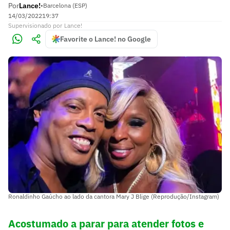
Por
Lance!
•
Barcelona (ESP)
14/03/2022
19:37
Supervisionado
por
Lance!
Favorite o Lance! no Google
Ronaldinho Gaúcho ao lado da cantora Mary J Blige (Reprodução/Instagram)
Acostumado a parar para atender fotos e