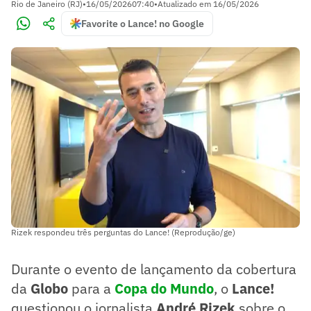
Rio de Janeiro (RJ)
•
16/05/2026
07:40
•
Atualizado em
16/05/2026
Favorite o Lance! no Google
Rizek respondeu três perguntas do Lance! (Reprodução/ge)
Durante o evento de lançamento da cobertura
da
Globo
para a
Copa do Mundo
, o
Lance!
questionou o jornalista
André Rizek
sobre o