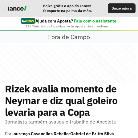
Baixe grátis o app do Lance!
Baixe agora
O esporte na palma da mão.
Ajuda com Aposta?
Fale com o assistente.
18+ Ministério da Fazenda adverte: Aposta não é investimento
Fora de Campo
Rizek avalia momento de
Neymar e diz qual goleiro
levaria para a Copa
Jornalista também avaliou o trabalho de Ancelotti
Por
Lourenço Cavanellas Rebello
Gabriel de Britto Silva
•