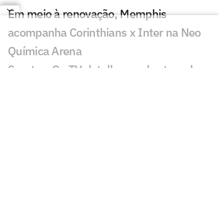
Em meio à renovação, Memphis
acompanha Corinthians x Inter na Neo
Química Arena
Sportv e Ge TV detalham cobertura da
etapa da WSL de Teahupo'o
ESPN celebra 10 anos do The Ocho com
mais de 70 horas de esportes inusitados
Morre Geraldão, ex-atacante bicampeão
paulista pelo Corinthians, aos 77 anos
Europeus reagem a decisão do Real
Madrid sobre Vini Jr: 'Realmente'
Jogos da Copa do Brasil impulsionam