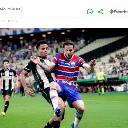
São Paulo (SP)
Favorit
ardo Damico