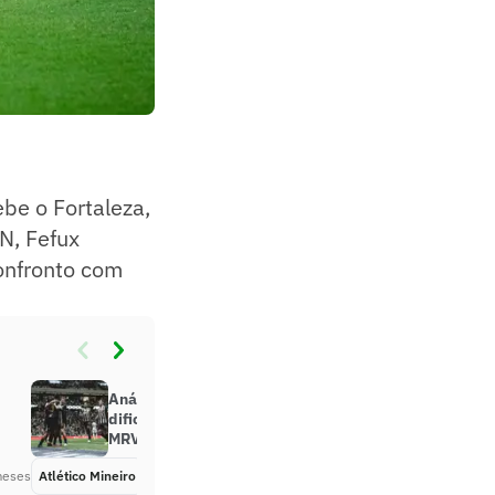
be o Fortaleza,
N, Fefux
confronto com
Análise: Atlético-MG supera
dificuldades e segue tendo Arena
MRV como grande fortaleza
meses
Atlético Mineiro
Há 3 meses