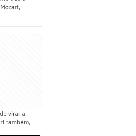
 Mozart,
de virar a
art também,