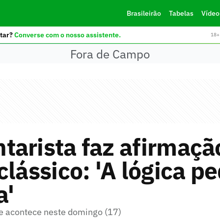
Brasileirão
Tabelas
Vídeo
tar?
Converse com o nosso assistente.
18+ 
Fora de Campo
arista faz afirmaçã
clássico: 'A lógica p
a'
e acontece neste domingo (17)