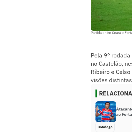
Partida entre Ceará e For
Pela 9° rodada
no Castelão, ne
Ribeiro e Celso
visões distintas
RELACION
Atacant
ao Forta
Botafogo