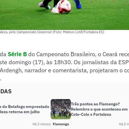
taleza, pelo Campeonato Cearense (Foto: Mateus Lotif/Fortaleza EC)
 da
Série B
do Campeonato Brasileiro, o Ceará rece
ste domingo (17), às 18h30. Os jornalistas da ESP
 Ardengh, narrador e comentarista, projetaram o 
.
ADAS
Três pontos ao Flamengo?
e do Botafogo emprestado
Relembre o que aconteceu em
leza retorna em julho
Colo-Colo x Fortaleza
Há 2 meses
Flamengo
Há 2 