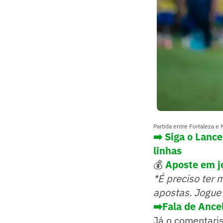
Partida entre Fortaleza e 
➡️ Siga o Lanc
linhas
💰
Aposte em j
*É preciso ter 
apostas. Jogue
➡️Fala de Ance
Já o comentaris