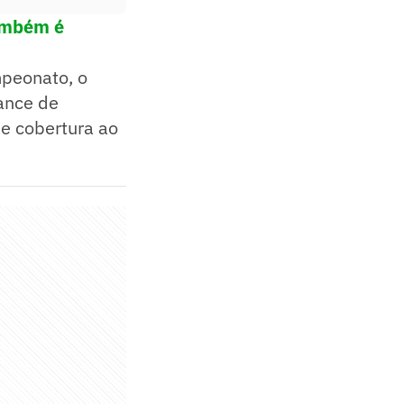
também é
mpeonato, o
ance de
 e cobertura ao