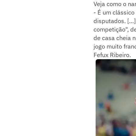
Veja como o nar
- É um clássico
disputados. […]
competição", d
de casa cheia n
jogo muito fran
Fefux Ribeiro.