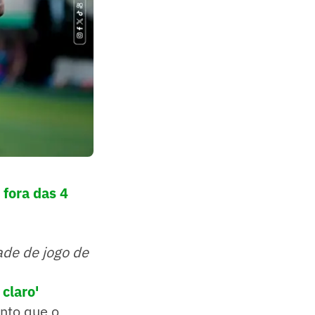
 fora das 4
ade de jogo de
claro'
ento que o