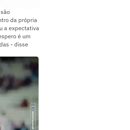
 são
tro da própria
u a expectativa
 espero é um
das - disse