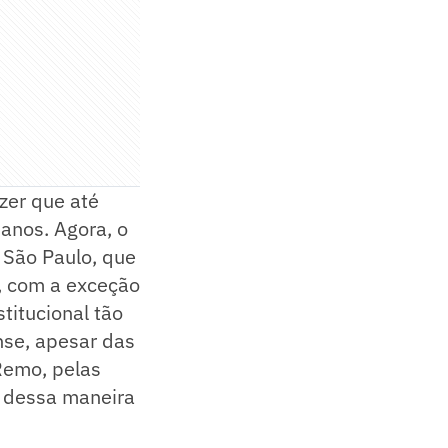
zer que até
 anos. Agora, o
O São Paulo, que
, com a exceção
titucional tão
nse, apesar das
 Remo, pelas
r dessa maneira