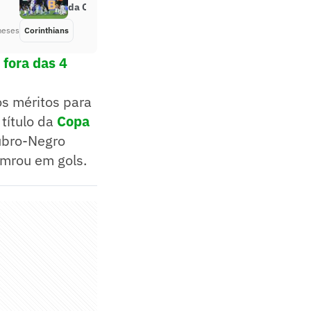
da Copa do Brasil
meses
Corinthians
Há 2 meses
 fora das 4
os méritos para
 título da
Copa
Rubro-Negro
omrou em gols.