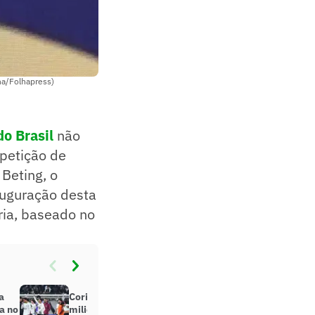
na/Folhapress)
o Brasil
não
mpetição de
Beting, o
auguração desta
ria, baseado no
a
Corinthians fatura quantia
a no
milionária com avanço às oitavas