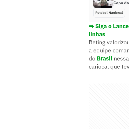
Copa do
Futebol Nacional
➡️ Siga o Lanc
linhas
Beting valorizo
a equipe comand
do
Brasil
nessa 
carioca, que te