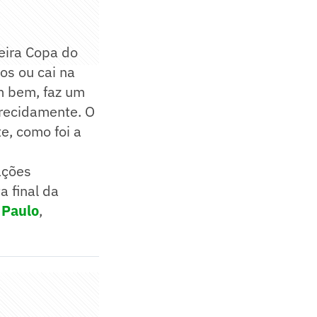
meira Copa do
os ou cai na
em bem, faz um
erecidamente. O
e, como foi a
ações
a final da
 Paulo
,