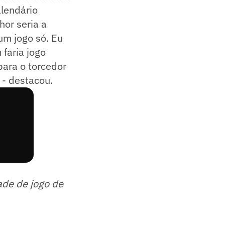
alendário
hor seria a
 um jogo só. Eu
 faria jogo
para o torcedor
 - destacou.
ade de jogo de