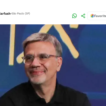
Harfush
•
São Paulo (SP)
Favorit