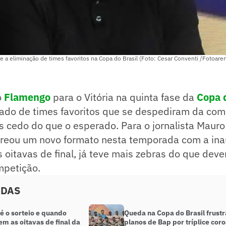
 a eliminação de times favoritos na Copa do Brasil (Foto: Cesar Conventi /Fotoare
o
Flamengo
para o Vitória na quinta fase da
Copa d
olado de times favoritos que se despediram da co
cedo do que o esperado. Para o jornalista Mauro 
streou um novo formato nesta temporada com a in
 oitavas de final, já teve mais zebras do que deve
mpetição.
ADAS
é o sorteio e quando
Queda na Copa do Brasil frustr
m as oitavas de final da
planos de Bap por tríplice coro