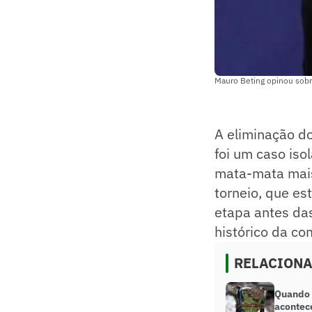
Mauro Beting opinou sobre
A eliminação d
foi um caso is
mata-mata mais 
torneio, que e
etapa antes das
histórico da co
RELACION
Quando 
acontece