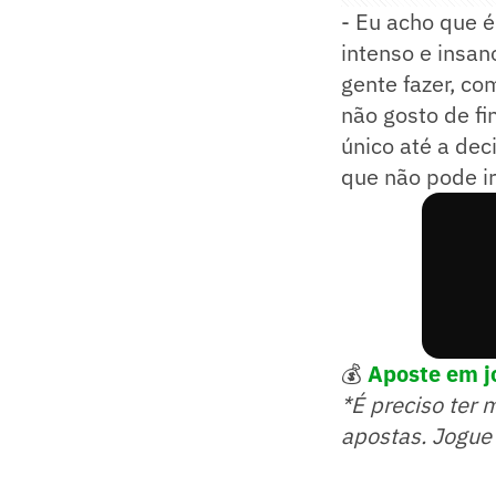
- Eu acho que é
intenso e insan
gente fazer, co
não gosto de fi
único até a dec
que não pode ir
💰
Aposte em j
*É preciso ter 
apostas. Jogue