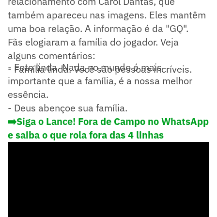
relacionamento com Carol Dantas, que
também apareceu nas imagens. Eles mantêm
uma boa relação. A informação é da "GQ".
Fãs elogiaram a família do jogador. Veja
alguns comentários:
- Foto linda. Nada no mundo é mais
- Família linda. Você são pessoas incríveis.
importante que a família, é a nossa melhor
essência.
- Deus abençoe sua família.
➡️Siga o Lance! Fora de Campo no WhatsApp
e saiba o que rola fora das 4 linhas