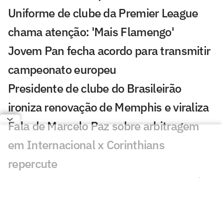
Uniforme de clube da Premier League
chama atenção: 'Mais Flamengo'
Jovem Pan fecha acordo para transmitir
campeonato europeu
Presidente de clube do Brasileirão
ironiza renovação de Memphis e viraliza
Fala de Marcelo Paz sobre arbitragem
em Internacional x Corinthians
repercute
Comentarista provoca Corinthians após
derrota para o Inter: 'A vaca deitou'
Dublagem flagra denúncia de Hugo