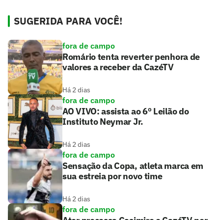
SUGERIDA PARA VOCÊ!
fora de campo
Romário tenta reverter penhora de
valores a receber da CazéTV
Há 2 dias
fora de campo
AO VIVO: assista ao 6º Leilão do
Instituto Neymar Jr.
Há 2 dias
fora de campo
Sensação da Copa, atleta marca em
sua estreia por novo time
Há 2 dias
fora de campo