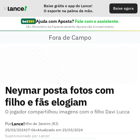
Baixe grátis o app do Lance!
Baixe agora
O esporte na palma da mão.
Ajuda com Aposta?
Fale com o assistente.
18+ Ministério da Fazenda adverte: Aposta não é investimento
Fora de Campo
Neymar posta fotos com
filho e fãs elogiam
O jogador compartilhou imagens com o filho Davi Lucca
Por
Lance!
•
Rio de Janeiro (RJ)
25/03/2024
17:06
•
Atualizado em
25/03/2024
Supervisionado
por
Lance!