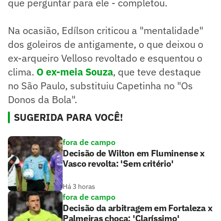
que perguntar para ele - completou.
Na ocasião, Edílson criticou a "mentalidade"
dos goleiros de antigamente, o que deixou o
ex-arqueiro Velloso revoltado e esquentou o
clima.
O ex-meia Souza
, que teve destaque
no São Paulo, substituiu Capetinha no "Os
Donos da Bola".
SUGERIDA PARA VOCÊ!
fora de campo
Decisão de Wilton em Fluminense x
Vasco revolta: 'Sem critério'
Há 3 horas
fora de campo
Decisão da arbitragem em Fortaleza x
Palmeiras choca: 'Claríssimo'