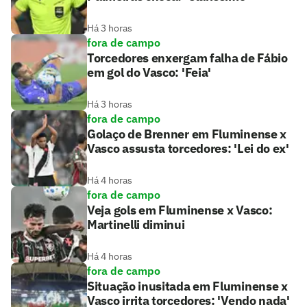
Há 3 horas
fora de campo
Torcedores enxergam falha de Fábio
em gol do Vasco: 'Feia'
Há 3 horas
fora de campo
Golaço de Brenner em Fluminense x
Vasco assusta torcedores: 'Lei do ex'
Há 4 horas
fora de campo
Veja gols em Fluminense x Vasco:
Martinelli diminui
Há 4 horas
fora de campo
Situação inusitada em Fluminense x
Vasco irrita torcedores: 'Vendo nada'