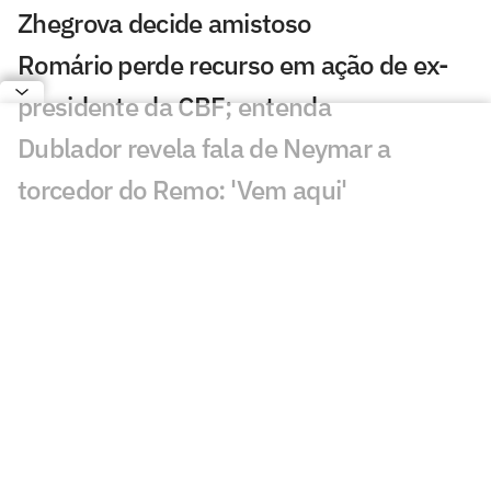
Zhegrova decide amistoso
Romário perde recurso em ação de ex-
presidente da CBF; entenda
Dublador revela fala de Neymar a
torcedor do Remo: 'Vem aqui'
Santos faz publicação provocativa ao
Remo após classificação
Discussão de Neymar contra Remo irrita
torcedores: 'O que aconteceu?'
Roberto Carlos se declara a rival do
Palmeiras após polêmica
Fluminense x Vasco: vidente prevê jogo