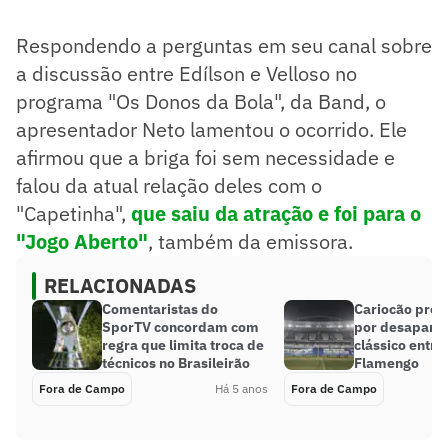
Respondendo a perguntas em seu canal sobre
a discussão entre Edílson e Velloso no
programa "Os Donos da Bola", da Band, o
apresentador Neto lamentou o ocorrido. Ele
afirmou que a briga foi sem necessidade e
falou da atual relação deles com o
"Capetinha",
que saiu da atração e foi para o
"Jogo Aberto"
, também da emissora.
RELACIONADAS
Comentaristas do
Cariocão pro
SporTV concordam com
por desapare
regra que limita troca de
clássico entre
técnicos no Brasileirão
Flamengo
Fora de Campo
Há 5 anos
Fora de Campo