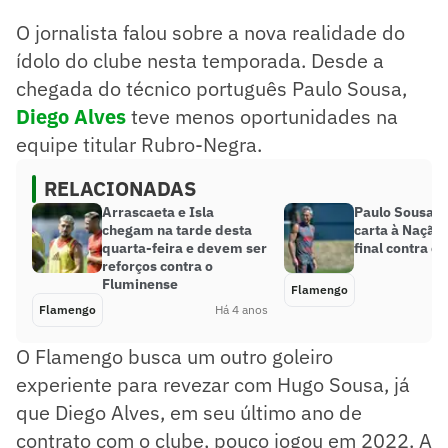
O jornalista falou sobre a nova realidade do
ídolo do clube nesta temporada. Desde a
chegada do técnico português Paulo Sousa,
Diego Alves
teve menos oportunidades na
equipe titular Rubro-Negra.
RELACIONADAS
Arrascaeta e Isla
Paulo Sousa p
chegam na tarde desta
carta à Nação
quarta-feira e devem ser
final contra o
reforços contra o
Fluminense
Flamengo
Flamengo
Há 4 anos
O Flamengo busca um outro goleiro
experiente para revezar com Hugo Sousa, já
que Diego Alves, em seu último ano de
contrato com o clube, pouco jogou em 2022. A