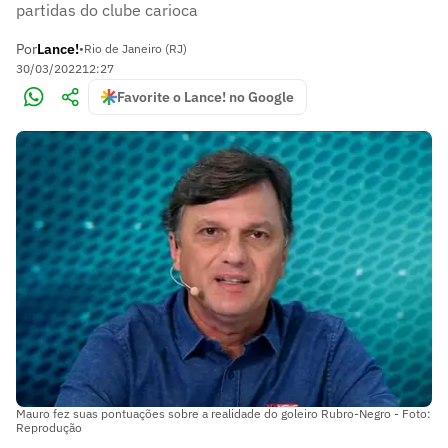
partidas do clube carioca
Por
Lance!
•
Rio de Janeiro (RJ)
30/03/2022
12:27
Favorite o Lance! no Google
Mauro fez suas pontuações sobre a realidade do goleiro Rubro-Negro - Foto:
Reprodução