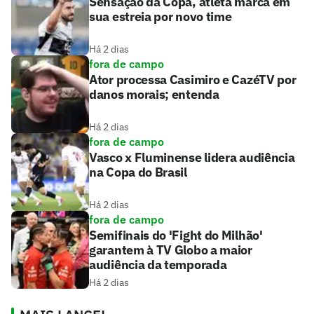
Sensação da Copa, atleta marca em
sua estreia por novo time
Há 2 dias
fora de campo
Ator processa Casimiro e CazéTV por
danos morais; entenda
Há 2 dias
fora de campo
Vasco x Fluminense lidera audiência
na Copa do Brasil
Há 2 dias
fora de campo
Semifinais do 'Fight do Milhão'
garantem à TV Globo a maior
audiência da temporada
Há 2 dias