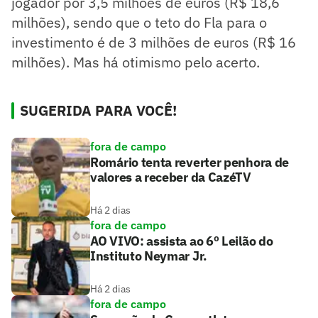
jogador por 3,5 milhões de euros (R$ 18,6
milhões), sendo que o teto do Fla para o
investimento é de 3 milhões de euros (R$ 16
milhões). Mas há otimismo pelo acerto.
SUGERIDA PARA VOCÊ!
fora de campo
Romário tenta reverter penhora de
valores a receber da CazéTV
Há 2 dias
fora de campo
AO VIVO: assista ao 6º Leilão do
Instituto Neymar Jr.
Há 2 dias
fora de campo