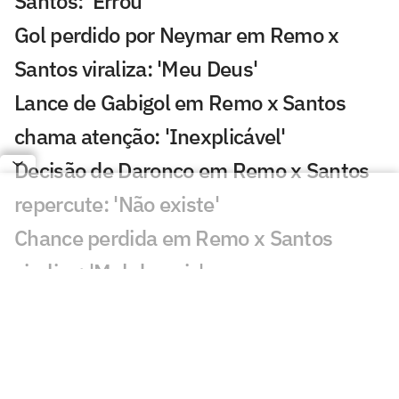
Santos: 'Errou'
Gol perdido por Neymar em Remo x
Santos viraliza: 'Meu Deus'
Lance de Gabigol em Remo x Santos
chama atenção: 'Inexplicável'
Decisão de Daronco em Remo x Santos
repercute: 'Não existe'
Chance perdida em Remo x Santos
viraliza: 'Mal demais'
Decisão de Cuca sobre Neymar em
Remo x Santos viraliza: 'Parabéns'
Gol perdido em Juventude x Atlético-