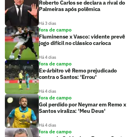
Roberto Carlos se declara a rival do
Palmeiras após polêmica
Há 3 dias
fora de campo
Fluminense x Vasco: vidente prevê
jogo difícil no clássico carioca
Há 4 dias
fora de campo
Ex-árbitro vê Remo prejudicado
contra o Santos: 'Errou'
Há 4 dias
fora de campo
Gol perdido por Neymar em Remo x
Santos viraliza: 'Meu Deus'
Há 4 dias
fora de campo