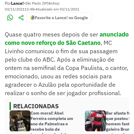
Por
Lance!
•
São Paulo (SP)&nbsp;
03/11/2021
12:48
•
Atualizado em
03/11/2021
Favorite o Lance! no Google
Quase quatro meses depois de ser
anunciado
como novo reforço do São Caetano
, MC
Livinho comunicou o fim de sua passagem
pelo clube do ABC. Após a eliminação de
ontem na semifinal da Copa Paulista, o cantor,
emocionado, usou as redes sociais para
agradecer o Azulão pela oportunidade de
realizar o sonho de ser jogador profissional.
RELACIONADAS
Com moral! Abel
Bar afasta fun
Ferreira completa um
que postou fo
ano de Palmeiras e
homem fantas
recebe bolo de
goleiro Bruno 