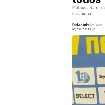
Matheus Ramires,
ucraniana
Por
Lance!
•
Kiev (UCR)
01/03/2022
18:45