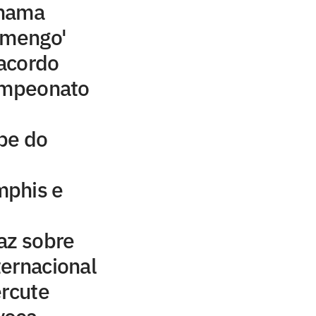
chama
amengo'
acordo
campeonato
be do
mphis e
az sobre
ernacional
ercute