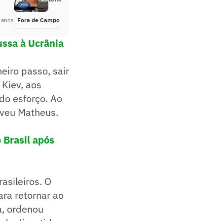
 anos
Fora de Campo
Há 4 anos
ussa à Ucrânia
iro passo, sair
 Kiev, aos
odo esforço. Ao
eveu Matheus.
 Brasil após
asileiros. O
ara retornar ao
ia, ordenou