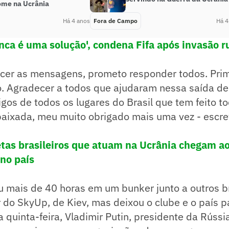
ome na Ucrânia
Há 4 anos
Fora de Campo
Há 4
unca é uma solução', condena Fifa após invasão r
cer as mensagens, prometo responder todos. Prime
ito. Agradecer a todos que ajudaram nessa saída de
igos de todos os lugares do Brasil que tem feito t
aixada, meu muito obrigado mais uma vez - escr
etas brasileiros que atuam na Ucrânia chegam ao
 no país
 mais de 40 horas em um bunker junto a outros br
r do SkyUp, de Kiev, mas deixou o clube e o país p
ma quinta-feira, Vladimir Putin, presidente da Rúss