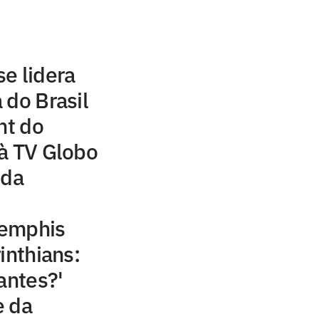
e lidera
 do Brasil
ht do
à TV Globo
 da
Memphis
inthians:
antes?'
e da