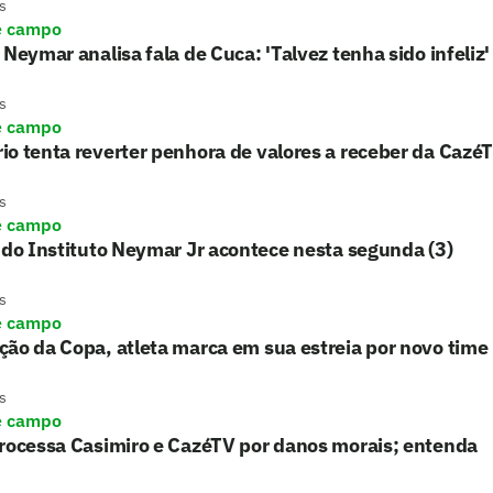
s
e campo
 Neymar analisa fala de Cuca: 'Talvez tenha sido infeliz'
s
e campo
o tenta reverter penhora de valores a receber da Cazé
s
e campo
 do Instituto Neymar Jr acontece nesta segunda (3)
s
e campo
ão da Copa, atleta marca em sua estreia por novo time
s
e campo
processa Casimiro e CazéTV por danos morais; entenda