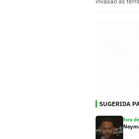
invasão às ter
SUGERIDA PA
fora d
Neymar