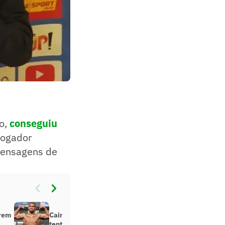
o,
conseguiu
jogador
 mensagens de
rrem
Cain Velasquez é preso acusado de
tentativa de homicídio nos EUA