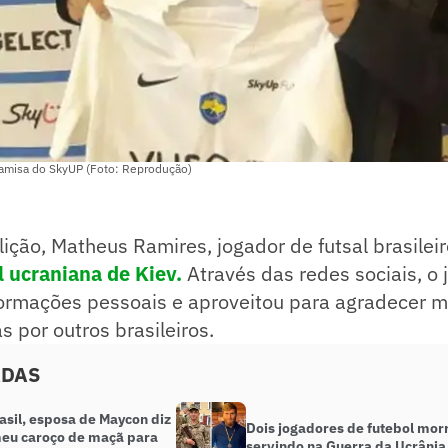
amisa do SkyUP (Foto: Reprodução)
lição, Matheus Ramires, jogador de futsal brasileir
al ucraniana de Kiev.
Através das redes sociais, o 
nformações pessoais e aproveitou para agradecer
s por outros brasileiros.
ADAS
asil, esposa de Maycon diz
Dois jogadores de futebol mo
eu caroço de maçã para
servindo na Guerra da Ucrânia