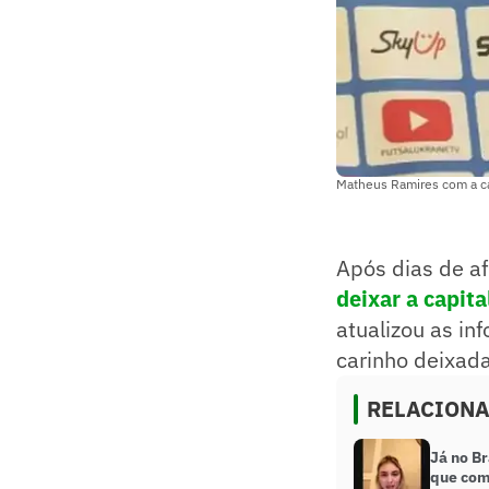
Matheus Ramires com a c
Após dias de af
deixar a capit
atualizou as i
carinho deixada
RELACION
Já no Br
que com