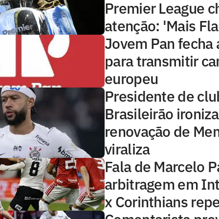
Premier League 
atenção: 'Mais Fl
Jovem Pan fecha 
para transmitir 
europeu
Presidente de clu
Brasileirão ironiza
renovação de Me
viraliza
Fala de Marcelo P
arbitragem em Int
x Corinthians rep