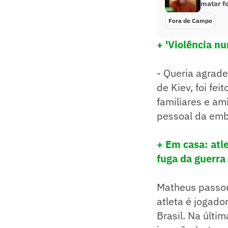
matar f
Fora de Campo
+ 'Violência n
- Queria agrade
de Kiev, foi fe
familiares e am
pessoal da emb
+ Em casa: atl
fuga da guerra
Matheus passou
atleta é jogado
Brasil. Na últi