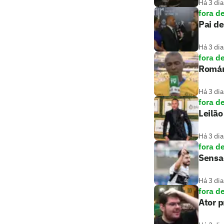
Há 3 dia
fora d
Pai de
Há 3 dia
fora d
Romári
Há 3 dia
fora d
Leilão
Há 3 dia
fora d
Sensaç
Há 3 dia
fora d
Ator 