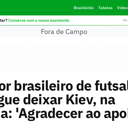
Brasileirão
Tabelas
Vídeo
tar?
Converse com o nosso assistente.
18+ 
Fora de Campo
r brasileiro de futsa
ue deixar Kiev, na
a: 'Agradecer ao apo