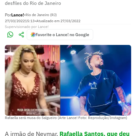
desfiles do Rio de Janeiro
Por
Lance!
•
Rio de Janeiro (RJ)
27/03/2022
15:13
•
Atualizado em
27/03/2022
Supervisionado
por
Lance!
Favorite o Lance! no Google
Rafaella será musa do Salgueiro (Arte Lance! Foto: Reprodução/Instagram)
A irmão de Neymar,
Rafaella Santos, que deu