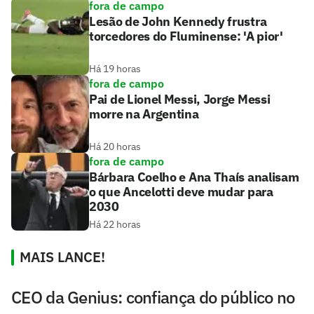
fora de campo
Lesão de John Kennedy frustra
torcedores do Fluminense: 'A pior'
Há 19 horas
fora de campo
Pai de Lionel Messi, Jorge Messi
morre na Argentina
Há 20 horas
fora de campo
Bárbara Coelho e Ana Thaís analisam
o que Ancelotti deve mudar para
2030
Há 22 horas
MAIS LANCE!
CEO da Genius: confiança do público no