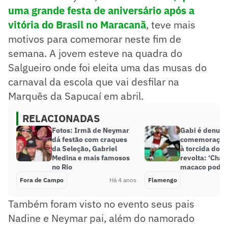
uma grande festa de aniversário após a
vitória do Brasil no Maracanã
, teve mais
motivos para comemorar neste fim de
semana. A jovem esteve na quadra do
Salgueiro onde foi eleita uma das musas do
carnaval da escola que vai desfilar na
Marquês da Sapucaí em abril.
RELACIONADAS
Fotos: Irmã de Neymar
Gabi é denunc
dá festão com craques
comemoração 
da Seleção, Gabriel
à torcida do V
Medina e mais famosos
revolta: ‘Cha
no Rio
macaco pode’
Fora de Campo
Há 4 anos
Flamengo
Também foram visto no evento seus pais
Nadine e Neymar pai, além do namorado