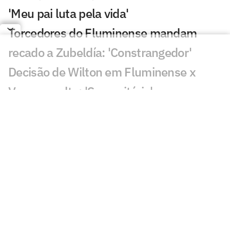
'Meu pai luta pela vida'
Torcedores do Fluminense mandam
recado a Zubeldía: 'Constrangedor'
Decisão de Wilton em Fluminense x
Vasco revolta: 'Sem critério'
Decisão da arbitragem em Fortaleza x
Palmeiras choca: 'Claríssimo'
Torcedores enxergam falha de Fábio em
gol do Vasco: 'Feia'
Golaço de Brenner em Fluminense x
Vasco assusta torcedores: 'Lei do ex'
Veja gols em Fluminense x Vasco: Puma