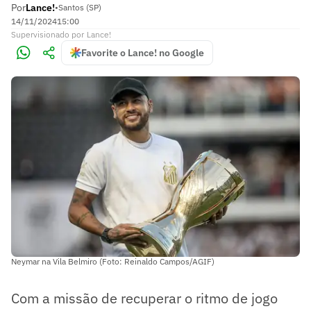
Por
Lance!
•
Santos (SP)
14/11/2024
15:00
Supervisionado
por
Lance!
Favorite o Lance! no Google
Neymar na Vila Belmiro (Foto: Reinaldo Campos/AGIF)
Com a missão de recuperar o ritmo de jogo