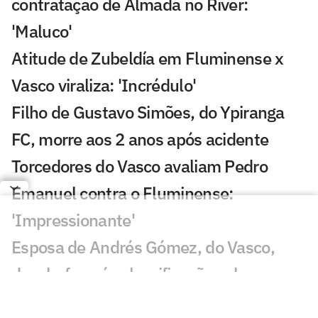
contratação de Almada no River:
'Maluco'
Atitude de Zubeldía em Fluminense x
Vasco viraliza: 'Incrédulo'
Filho de Gustavo Simões, do Ypiranga
FC, morre aos 2 anos após acidente
Torcedores do Vasco avaliam Pedro
Emanuel contra o Fluminense:
'Impressionante'
Esposa de Andrés Gómez, do Vasco,
desabafa após classificação sobre o
Fluminense