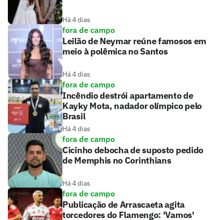
Há 4 dias
fora de campo
Leilão de Neymar reúne famosos em
meio à polêmica no Santos
Há 4 dias
fora de campo
Incêndio destrói apartamento de
Kayky Mota, nadador olímpico pelo
Brasil
Há 4 dias
fora de campo
Cicinho debocha de suposto pedido
de Memphis no Corinthians
Há 4 dias
fora de campo
Publicação de Arrascaeta agita
torcedores do Flamengo: 'Vamos'