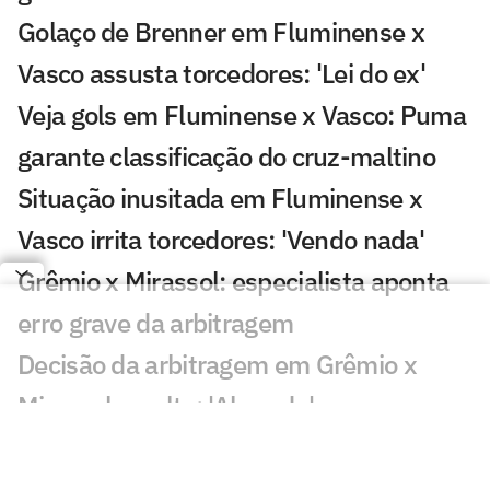
Golaço de Brenner em Fluminense x
Vasco assusta torcedores: 'Lei do ex'
Veja gols em Fluminense x Vasco: Puma
garante classificação do cruz-maltino
Situação inusitada em Fluminense x
Vasco irrita torcedores: 'Vendo nada'
Grêmio x Mirassol: especialista aponta
erro grave da arbitragem
Decisão da arbitragem em Grêmio x
Mirassol revolta: 'Absurdo'
Veja gol de Cruzeiro x Chape: Matheus
Henrique e Kaio Jorge marcam