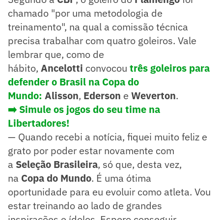
chamado "por uma metodologia de
treinamento", na qual a comissão técnica
precisa trabalhar com quatro goleiros. Vale
lembrar que, como de
hábito,
Ancelotti
convocou
três goleiros para
defender o Brasil na Copa do
Mundo:
Alisson
,
Ederson
e
Weverton
.
➡️ Simule os jogos do seu time na
Libertadores!
— Quando recebi a notícia, fiquei muito feliz e
grato por poder estar novamente com
a
Seleção Brasileira
, só que, desta vez,
na
Copa do Mundo
. É uma ótima
oportunidade para eu evoluir como atleta. Vou
estar treinando ao lado de grandes
inspirações e ídolos. Espero conseguir