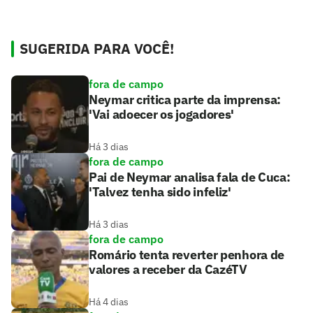
SUGERIDA PARA VOCÊ!
fora de campo
Neymar critica parte da imprensa:
'Vai adoecer os jogadores'
Há 3 dias
fora de campo
Pai de Neymar analisa fala de Cuca:
'Talvez tenha sido infeliz'
Há 3 dias
fora de campo
Romário tenta reverter penhora de
valores a receber da CazéTV
Há 4 dias