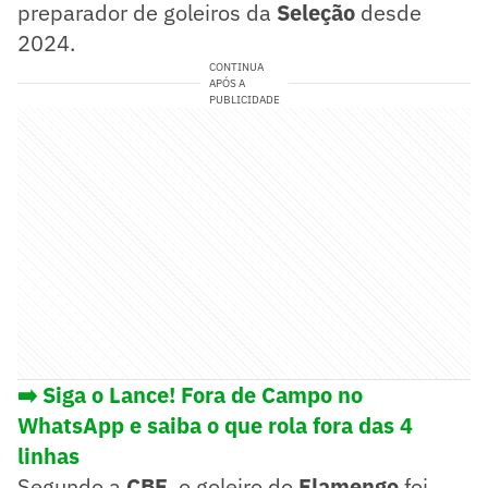
preparador de goleiros da
Seleção
desde
2024.
CONTINUA
APÓS A
PUBLICIDADE
➡️ Siga o Lance! Fora de Campo no
WhatsApp e saiba o que rola fora das 4
linhas
Segundo a
CBF
, o goleiro do
Flamengo
foi