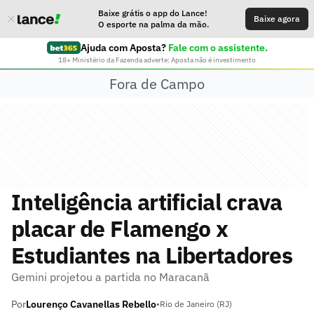
Baixe grátis o app do Lance!
Baixe agora
O esporte na palma da mão.
Ajuda com Aposta?
Fale com o assistente.
18+ Ministério da Fazenda adverte: Aposta não é investimento
Fora de Campo
Inteligência artificial crava
placar de Flamengo x
Estudiantes na Libertadores
Gemini projetou a partida no Maracanã
Por
Lourenço Cavanellas Rebello
•
Rio de Janeiro (RJ)