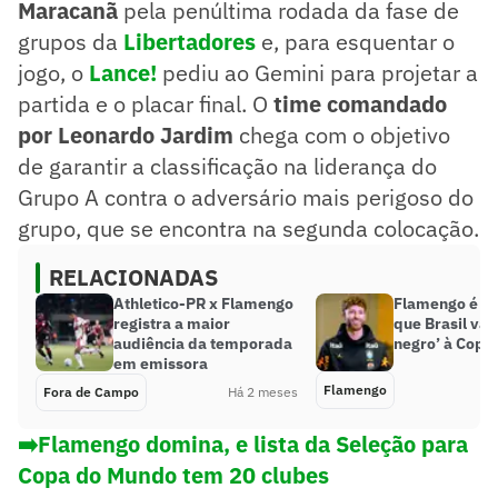
Maracanã
pela penúltima rodada da fase de
grupos da
Libertadores
e, para esquentar o
jogo, o
Lance!
pediu ao Gemini para projetar a
partida e o placar final. O
time comandado
por Leonardo Jardim
chega com o objetivo
de garantir a classificação na liderança do
Grupo A contra o adversário mais perigoso do
grupo, que se encontra na segunda colocação.
RELACIONADAS
Athletico-PR x Flamengo
Flamengo é Se
registra a maior
que Brasil vai
audiência da temporada
negro’ à Copa
em emissora
Flamengo
Fora de Campo
Há 2 meses
➡️Flamengo domina, e lista da Seleção para
Copa do Mundo tem 20 clubes