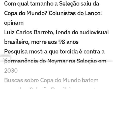
Com qual tamanho a Seleção saiu da
Copa do Mundo? Colunistas do Lance!
opinam
Luiz Carlos Barreto, lenda do audiovisual
brasileiro, morre aos 98 anos
Pesquisa mostra que torcida é contra a
permanência de Neymar na Seleção em
2030
Buscas sobre Copa do Mundo batem
recorde e Seleção Brasileira cresce;
entenda
Do Real Madrid ao Brasil: os motivos que