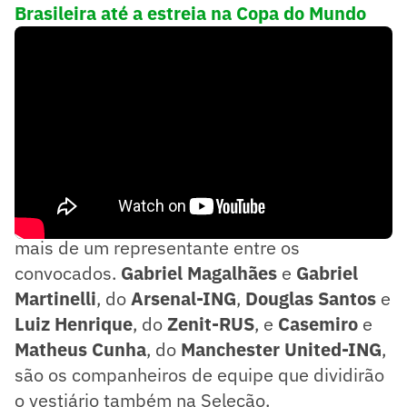
Brasileira até a estreia na Copa do Mundo
Além do Mais Querido, outros três times têm
mais de um representante entre os
convocados.
Gabriel Magalhães
e
Gabriel
Martinelli
, do
Arsenal-ING
,
Douglas Santos
e
Luiz Henrique
, do
Zenit-RUS
, e
Casemiro
e
Matheus Cunha
, do
Manchester United-ING
,
são os companheiros de equipe que dividirão
o vestiário também na Seleção.