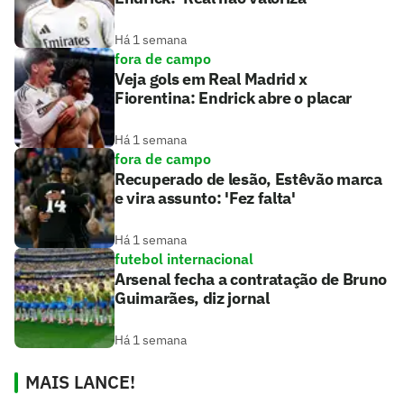
Há 1 semana
fora de campo
Veja gols em Real Madrid x
Fiorentina: Endrick abre o placar
Há 1 semana
fora de campo
Recuperado de lesão, Estêvão marca
e vira assunto: 'Fez falta'
Há 1 semana
futebol internacional
Arsenal fecha a contratação de Bruno
Guimarães, diz jornal
Há 1 semana
MAIS LANCE!