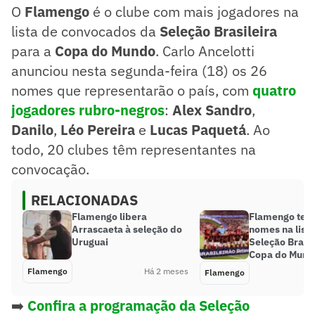
O
Flamengo
é o clube com mais jogadores na
lista de convocados da
Seleção Brasileira
para a
Copa do Mundo
. Carlo Ancelotti
anunciou nesta segunda-feira (18) os 26
nomes que representarão o país, com
quatro
jogadores rubro-negros
:
Alex Sandro
,
Danilo
,
Léo Pereira
e
Lucas Paquetá
. Ao
todo, 20 clubes têm representantes na
convocação.
RELACIONADAS
Flamengo libera
Flamengo tem
Arrascaeta à seleção do
nomes na lista
Uruguai
Seleção Brasil
Copa do Mund
Flamengo
Há 2 meses
Flamengo
➡️
Confira a programação da Seleção