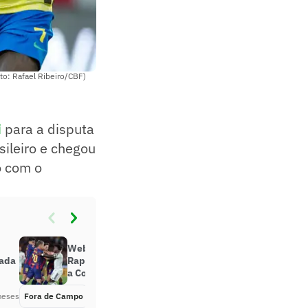
to: Rafael Ribeiro/CBF)
i
para a disputa
sileiro e chegou
o com o
Web reage a discussão de Vini Jr e
cada
Raphinha no El Clásico: ‘Perdemos
a Copa’
meses
Fora de Campo
Há 2 meses