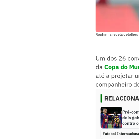
Raphinha revela detalhes 
Um dos 26 con
da
Copa do Mu
até a projetar 
companheiro d
RELACION
Pré-con
dois gol
contra o
Futebol Internaciona