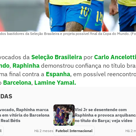
dos bastidores da Seleção Brasileira e projeta possível final da Copa do Mundo. (Fo
vocados da
Seleção Brasileira
por
Carlo Ancelott
ndo
,
Raphinha
demonstrou confiança no título bra
uma final contra a
Espanha
, em possível reencontr
o
Barcelona
,
Lamine Yamal
.
ADAS
vocado, Raphinha marca
Vini Jr se desentende com
s em vitória do Barcelona
Raphinha e provoca arquiban
 Real Bétis
no título do Barça; veja vídeo
l
Há 2 meses
Futebol Internacional
Há 2 