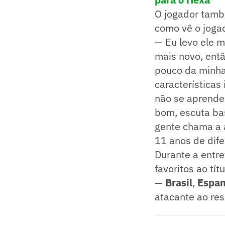
O jogador tamb
como vê o jogad
— Eu levo ele 
mais novo, entã
pouco da minha
características
não se aprende 
bom, escuta bas
gente chama a 
11 anos de dife
Durante a entre
favoritos ao tít
—
Brasil
,
Espa
atacante ao res