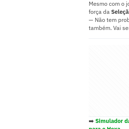
Mesmo com o jo
força da
Seleçã
— Não tem prob
também. Vai ser
➡️
Simulador d
para o Hexa