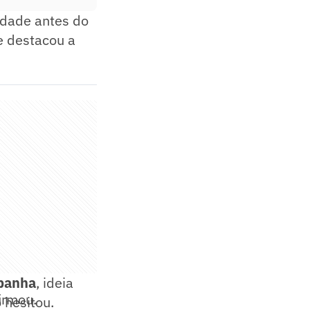
iedade antes do
 destacou a
panha
, ideia
firmou.
 hesitou.