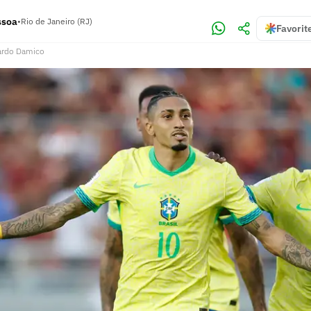
ssoa
•
Rio de Janeiro (RJ)
Favorit
ardo Damico