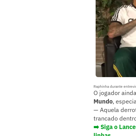
Raphinha durante entrevi
O jogador aind
Mundo
, especi
— Aquela derrot
trancado dentro
➡️ Siga o Lanc
linhas