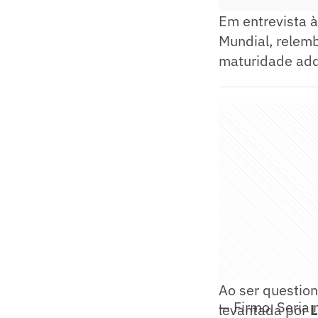
Em entrevista 
Mundial, relem
maturidade adqu
Ao ser questio
— Firmo. Seria
levantada por