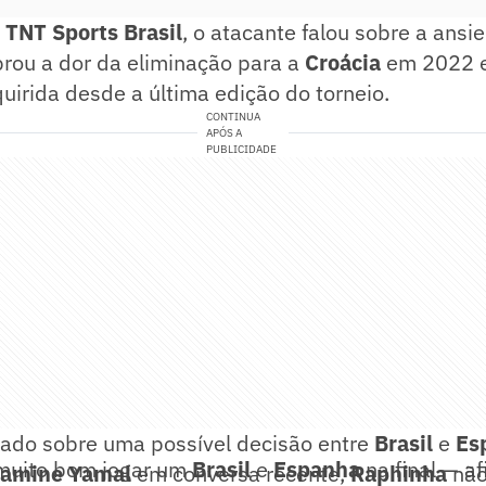
à
TNT Sports Brasil
, o atacante falou sobre a ans
brou a dor da eliminação para a
Croácia
em 2022 e
irida desde a última edição do torneio.
CONTINUA
APÓS A
PUBLICIDADE
nado sobre uma possível decisão entre
Brasil
e
Es
 muito bom jogar um
Brasil
e
Espanha
na final — a
Lamine Yamal
em conversa recente,
Raphinha
não