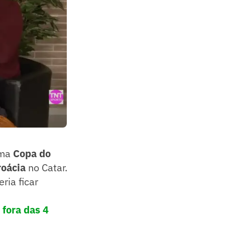
uma
Copa do
roácia
no Catar.
ria ficar
 fora das 4