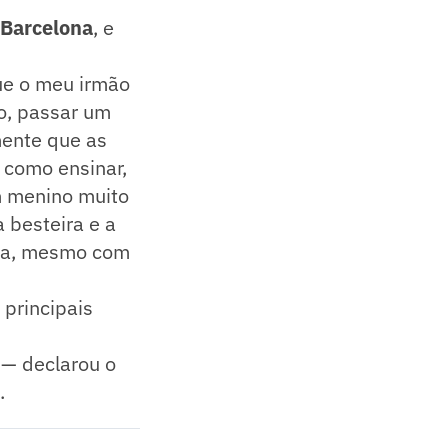
Barcelona
, e
ue o meu irmão
o, passar um
mente que as
m como ensinar,
um menino muito
 besteira e a
boa, mesmo com
 principais
 — declarou o
.