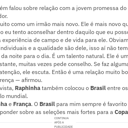
ém falou sobre relação com a jovem promessa do
or.
muito como um irmão mais novo. Ele é mais novo q
o eu tento aconselhar dentro daquilo que eu poss
 experiência de campo e de vida para ele. Obvia
 individuais e a qualidade são dele, isso aí não te
da noite para o dia. É um talento natural. Ele é 
tante, muitas vezes pede conselho. Se faz alguma
atenção, ele escuta. Então é uma relação muito 
rença — afirmou.
vista,
Raphinha
também colocou o
Brasil
entre os
ulo mundial.
nha
e
França
. O
Brasil
para mim sempre é favorito
ponder sobre as seleções mais fortes para a
Copa
CONTINUA
APÓS A
PUBLICIDADE