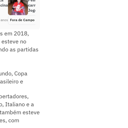
ca
Pessoa viva mais velha do mundo
acina
carregará tocha Olímpica para os
Jogos de Tóquio
 anos
Fora de Campo
Há 5 anos
ts em 2018,
 esteve no
do as partidas
Mundo, Copa
sileiro e
bertadores,
 Italiano e a
al também esteve
tes, com