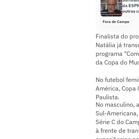
Sormani
da ESPN
outros c
Fora de Campo
Finalista do pr
Natália já tran
programa "Come
da Copa do Mun
No futebol femi
América, Copa 
Paulista.
No masculino, a
Sul-Americana,
Série C do Camp
à frente de tra