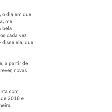
, o dia em que
ia, me
 bela
os cada vez
 disse ela, que
, a partir de
rever, novas
onta com
esde 2018 e
meira