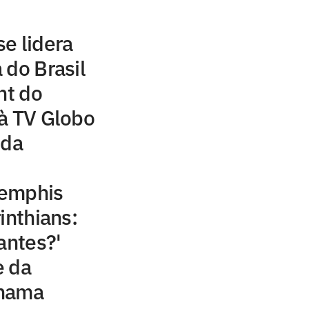
e lidera
 do Brasil
ht do
à TV Globo
 da
Memphis
inthians:
antes?'
e da
chama