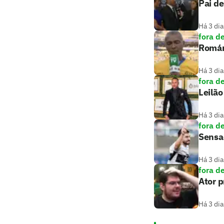
Pai de
Há 3 dia
fora d
Romári
Há 3 dia
fora d
Leilão
Há 3 dia
fora d
Sensaç
Há 3 dia
fora d
Ator 
Há 3 dia