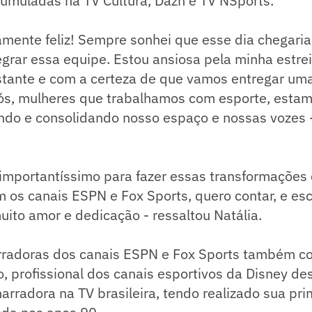
cumuladas na TV Cultura, Dazn e TV NSports.
mente feliz! Sempre sonhei que esse dia chegaria
grar essa equipe. Estou ansiosa pela minha estre
tante e com a certeza de que vamos entregar uma
ós, mulheres que trabalhamos com esporte, estam
ndo e consolidando nosso espaço e nossas vozes -
mportantíssimo para fazer essas transformações e
m os canais ESPN e Fox Sports, quero contar, e esc
uito amor e dedicação - ressaltou Natália.
rradoras dos canais ESPN e Fox Sports também c
, profissional dos canais esportivos da Disney d
arradora na TV brasileira, tendo realizado sua pri