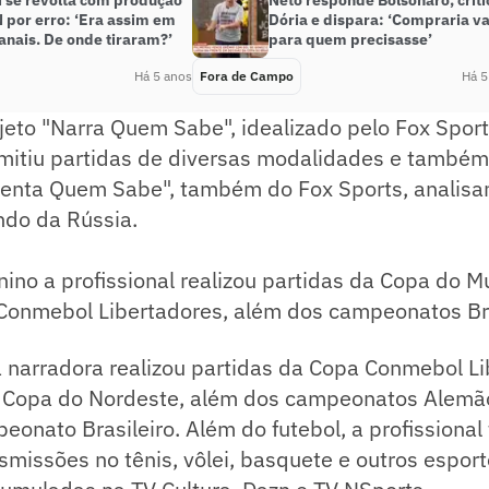
 se revolta com produção
Neto responde Bolsonaro, criti
 por erro: ‘Era assim em
Dória e dispara: ‘Compraria v
anais. De onde tiraram?’
para quem precisasse’
Há 5 anos
Fora de Campo
Há 5
ojeto "Narra Quem Sabe", idealizado pelo Fox Spor
smitiu partidas de diversas modalidades e também
nta Quem Sabe", também do Fox Sports, analisan
do da Rússia.
nino a profissional realizou partidas da Copa do 
Conmebol Libertadores, além dos campeonatos Bra
 narradora realizou partidas da Copa Conmebol Li
 Copa do Nordeste, além dos campeonatos Alemão,
eonato Brasileiro. Além do futebol, a profission
nsmissões no tênis, vôlei, basquete e outros espor