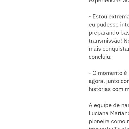
experiências a
- Estou extrema
eu pudesse inte
preparando bas
transmissão! N
mais conquista
concluiu:
- O momento é i
agora, junto co
histórias com m
A equipe de na
Luciana Mariano
pioneira como n