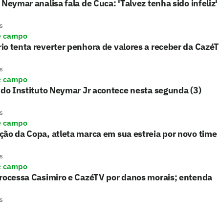
 Neymar analisa fala de Cuca: 'Talvez tenha sido infeliz'
s
e campo
o tenta reverter penhora de valores a receber da Cazé
s
e campo
 do Instituto Neymar Jr acontece nesta segunda (3)
s
e campo
ão da Copa, atleta marca em sua estreia por novo time
s
e campo
processa Casimiro e CazéTV por danos morais; entenda
s