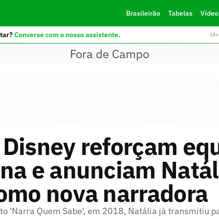
Brasileirão
Tabelas
Vídeo
tar?
Converse com o nosso assistente.
18+ 
Fora de Campo
 Disney reforçam eq
na e anunciam Natál
como nova narradora
eto 'Narra Quem Sabe', em 2018, Natália já transmitiu p