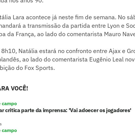
nda nos anos 90.
tália Lara acontece já neste fim de semana. No s
mandará a transmissão da partida entre Lyon e So
opa da França, ao lado do comentarista Mauro Nav
8h10, Natália estará no confronto entre Ajax e Gr
andês, ao lado do comentarista Eugênio Leal n
bição do Fox Sports.
RA VOCÊ!
e campo
 critica parte da imprensa: 'Vai adoecer os jogadores'
s
e campo