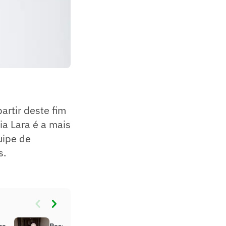
artir deste fim
a Lara é a mais
uipe de
s.