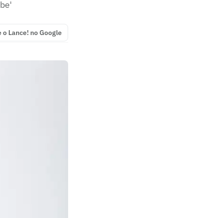
be'
e o Lance! no Google