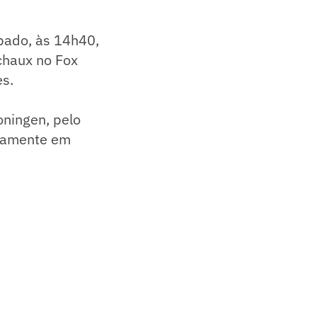
ábado, às 14h40,
chaux no Fox
es.
oningen, pelo
ovamente em