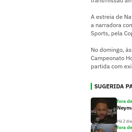
transmissão ai
A estreia de Na
a narradora co
Sports, pela C
No domingo, às 
Campeonato Hol
partida com exi
SUGERIDA PA
fora d
Neymar
Há 2 dia
fora d