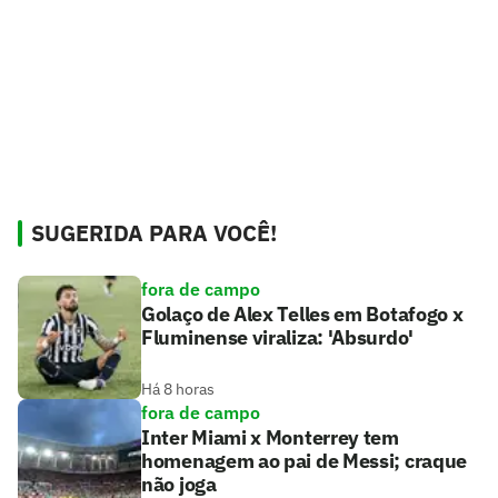
SUGERIDA PARA VOCÊ!
fora de campo
Golaço de Alex Telles em Botafogo x
Fluminense viraliza: 'Absurdo'
Há 8 horas
fora de campo
Inter Miami x Monterrey tem
homenagem ao pai de Messi; craque
não joga