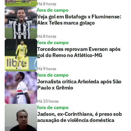
Há 8 horas
fora de campo
Veja gol em Botafogo x Fluminense:
Alex Telles marca golaço
Há 8 horas
fora de campo
Torcedores reprovam Everson após
gol do Remo no Atlético-MG
Há 9 horas
fora de campo
Jornalista critica Arboleda após São
Paulo x Grêmio
Há 10 horas
fora de campo
Jadson, ex-Corinthians, é preso sob
acusação de violência doméstica