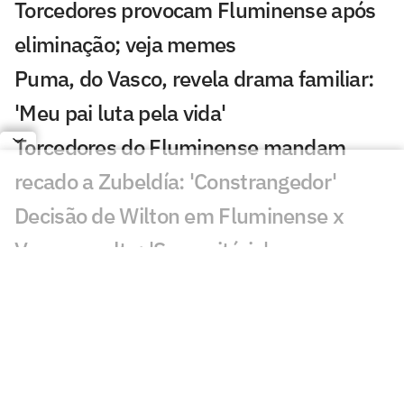
Torcedores provocam Fluminense após
eliminação; veja memes
Puma, do Vasco, revela drama familiar:
'Meu pai luta pela vida'
Torcedores do Fluminense mandam
recado a Zubeldía: 'Constrangedor'
Decisão de Wilton em Fluminense x
Vasco revolta: 'Sem critério'
Decisão da arbitragem em Fortaleza x
Palmeiras choca: 'Claríssimo'
Torcedores enxergam falha de Fábio em
gol do Vasco: 'Feia'