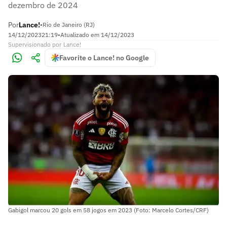
dezembro de 2024
Por
Lance!
•
Rio de Janeiro (RJ)
14/12/2023
21:19
•
Atualizado em
14/12/2023
Supervisionado
por
Lance!
Favorite o Lance! no Google
Gabigol marcou 20 gols em 58 jogos em 2023 (Foto: Marcelo Cortes/CRF)