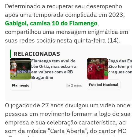
Determinado a recuperar seu desempenho
após uma temporada complicada em 2023,
Gabigol, camisa 10 do Flamengo
,
compartilhou uma mensagem enigmática em
suas redes sociais nesta quinta-feira (14).
RELACIONADAS
Flamengo tem aval de
Jogo das Estr
Léo Ortiz, mas esbarra
Zico tem prim
em valores com o RB
craques conf
Bragantino
Futebol Nacional
Flamengo
Há 2 anos
O jogador de 27 anos divulgou um vídeo onde
pessoas em movimento formam a logo de sua
empresa e sua celebração característica, ao
som da música "Carta Aberta", do cantor MC