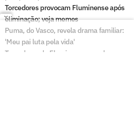
Torcedores provocam Fluminense após
eliminação; veja memes
Puma, do Vasco, revela drama familiar:
'Meu pai luta pela vida'
Torcedores do Fluminense mandam
recado a Zubeldía: 'Constrangedor'
Decisão de Wilton em Fluminense x
Vasco revolta: 'Sem critério'
Decisão da arbitragem em Fortaleza x
Palmeiras choca: 'Claríssimo'
Torcedores enxergam falha de Fábio em
gol do Vasco: 'Feia'