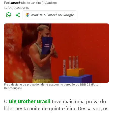
Por
Lance!
•
Rio de Janeiro (RJ)&nbsp;
17/02/2023
09:45
Favorite o Lance! no Google
Fred desistiu de prova do líder e acabou no paredão do BBB 23 (Foto:
Reprodução)
O
Big Brother Brasil
teve mais uma prova do
líder nesta noite de quinta-feira. Dessa vez, os