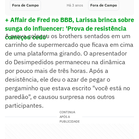
Fora de Campo
Há 3 anos
Fora de Campo
+ Affair de Fred no BBB, Larissa brinca sobre
sunga do influencer: 'Prova de resistência
A prova colocou os brothers sentados em um
começou cedo'
carrinho de supermercado que ficava em cima
de uma plataforma girando. O apresentador
do Desimpedidos permaneceu na dinâmica
por pouco mais de três horas. Após a
desistência, ele deu o azar de pegar o
pergaminho que estava escrito "você está no
paredão", e causou surpresa nos outros
participantes.
CONTINUA
APÓS A
PUBLICIDADE