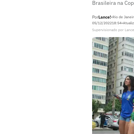
Brasileira na Co
Por
Lance!
•
Rio de Janeir
05/12/2022
18:54
•
Atuali
Supervisionado
por
Lance