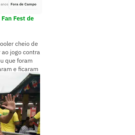
 anos
Fora de Campo
Há 3 anos
A Fan Fest de
ooler cheio de
 ao jogo contra
ou que foram
aram e ficaram