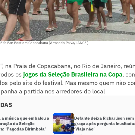
 Fifa Fan Fest em Copacabana (Armando Paiva/LANCE!)
t", na Praia de Copacabana, no Rio de Janeiro, reú
todos os
jogos da Seleção Brasileira na Copa
, co
ados pelo site do festival. Mas mesmo quem não c
panha a partida nos arredores do local
ADAS
 a música que embalou a
Defante deixa Richarlison sem
ação da Seleção
graça após pergunta inusitada
ra: ‘Pagodão Birimbola’
‘Viaja não’