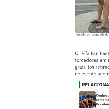
Torcedores na entrada do
O "Fifa Fan Fes
torcedores em 
gratuitos retir
no evento acom
RELACION
Conheça
comemor
Brasilei