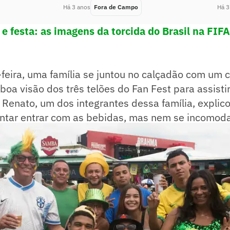
Há 3 anos
Fora de Campo
Há 3
 e festa: as imagens da torcida do Brasil na FIF
eira, uma família se juntou no calçadão com um c
boa visão dos três telões do Fan Fest para assistir
. Renato, um dos integrantes dessa família, explic
entar entrar com as bebidas, mas nem se incomod
tir da calçada.