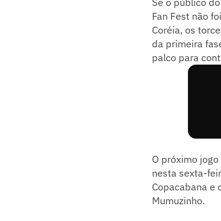
Se o público do 
Fan Fest não foi
Coréia, os tor
da primeira fas
palco para conti
O próximo jogo
nesta sexta-fei
Copacabana e o 
Mumuzinho.