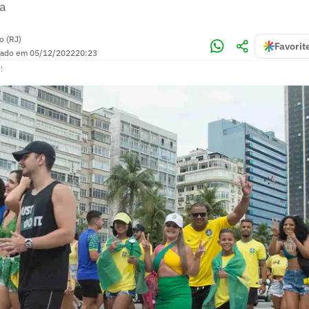
pa
o (RJ)
Favorit
zado em
05/12/2022
20:23
!