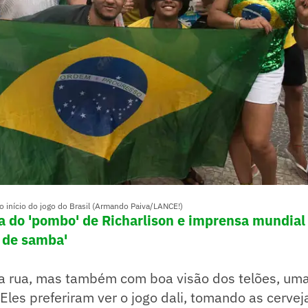
do início do jogo do Brasil (Armando Paiva/LANCE!)
ça do 'pombo' de Richarlison e imprensa mundial
 de samba'
da rua, mas também com boa visão dos telões, uma
r. Eles preferiram ver o jogo dali, tomando as cerv