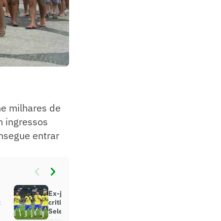
ne milhares de
m ingressos
onsegue entrar
Ex-jogador do Mancheser United
:
critica dancinhas dos jogadores da
Seleção Brasileira: ‘Desrespeitoso’