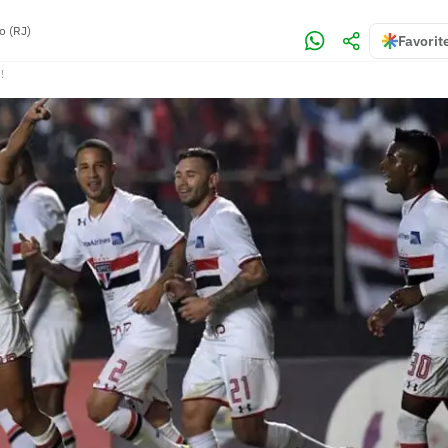
o (RJ)
Favorit
!