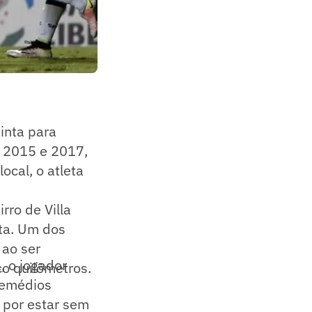
inta para
2015 e 2017,
ocal, o atleta
rro de Villa
ta. Um dos
 ao ser
, o jogador
co quilômetros.
remédios
, por estar sem