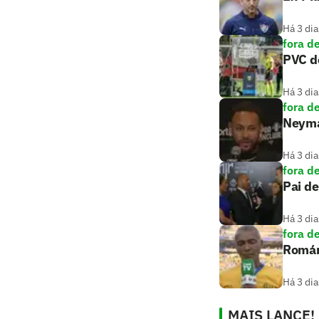
Há 3 dia
fora d
PVC de
Há 3 dia
fora d
Neymar
Há 3 dia
fora d
Pai de
Há 3 dia
fora d
Romári
Há 3 dia
MAIS LANCE!