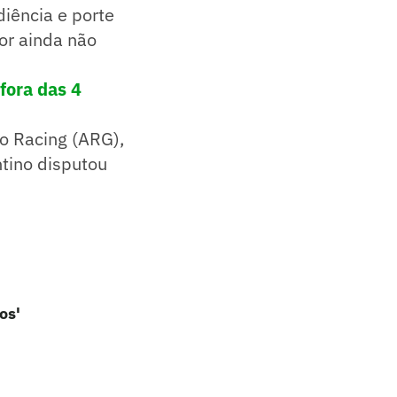
iência e porte
or ainda não
fora das 4
o Racing (ARG),
tino disputou
os'