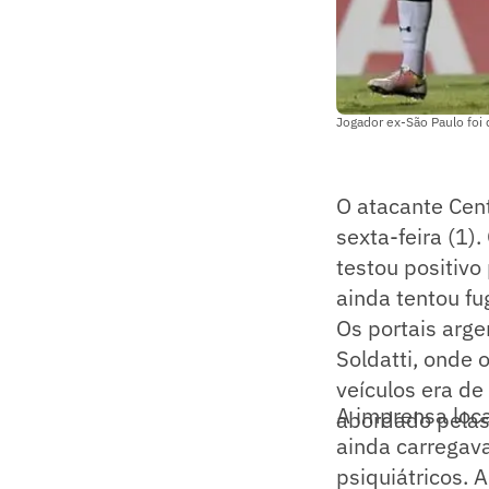
Jogador ex-São Paulo foi 
O atacante Cent
sexta-feira (1)
testou positivo
ainda tentou fug
Os portais argen
Soldatti, onde
veículos era de
A imprensa loca
abordado pelas
ainda carregav
psiquiátricos. 