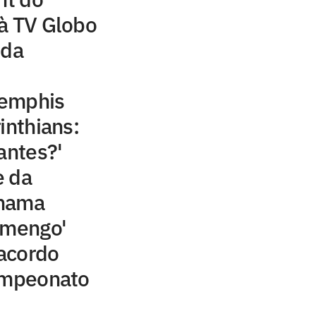
à TV Globo
 da
Memphis
inthians:
antes?'
e da
chama
amengo'
acordo
campeonato