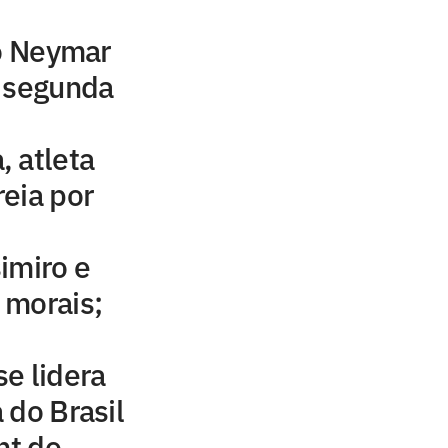
to Neymar
a segunda
 atleta
eia por
imiro e
 morais;
e lidera
 do Brasil
ht do