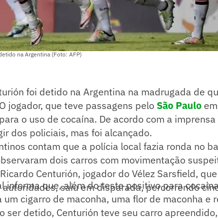
detido na Argentina (Foto: AFP)
urión foi detido na Argentina na madrugada de qu
. O jogador, que teve passagens pelo
São Paulo
em 
 para o uso de cocaína. De acordo com a imprensa l
ir dos policiais, mas foi alcançado.
tinos contam que a polícia local fazia ronda no bai
 observaram dois carros com movimentação suspei
 Ricardo Centurión, jogador do Vélez Sarsfield, que
l informa que, além do teste positivo para cocaína
 autoridades, saiu em disparada, percorrendo cin
a um cigarro de maconha, uma flor de maconha e 
Ao ser detido, Centurión teve seu carro apreendido