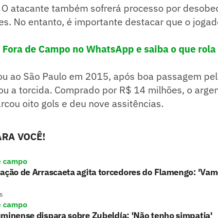
O atacante também sofrerá processo por desobed
s. No entanto, é importante destacar que o jogad
! Fora de Campo no WhatsApp e saiba o que rola 
ou ao São Paulo em 2015, após boa passagem pel
u a torcida. Comprado por R$ 14 milhões, o argen
rcou oito gols e deu nove assitências.
RA VOCÊ!
e campo
ação de Arrascaeta agita torcedores do Flamengo: 'Vam
s
e campo
minense dispara sobre Zubeldía: 'Não tenho simpatia'