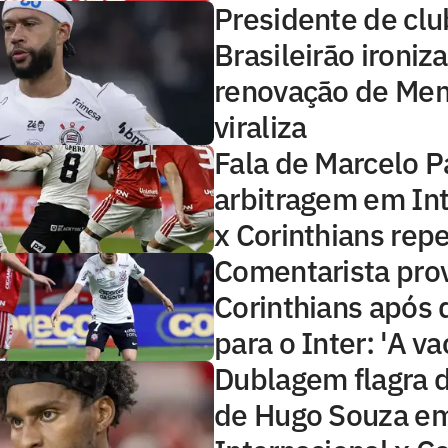
Presidente de clu
Brasileirão ironiza
renovação de Me
viraliza
Fala de Marcelo P
arbitragem em Int
x Corinthians rep
Comentarista pro
Corinthians após 
para o Inter: 'A va
Dublagem flagra 
de Hugo Souza e