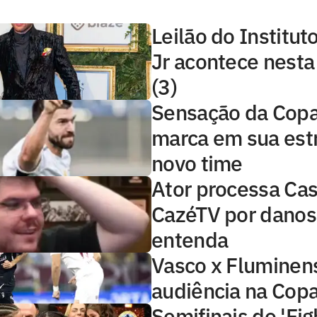
Leilão do Institu
Jr acontece nest
(3)
Sensação da Copa,
marca em sua estr
novo time
Ator processa Cas
CazéTV por danos
entenda
Vasco x Fluminens
audiência na Copa
Semifinais do 'Fig