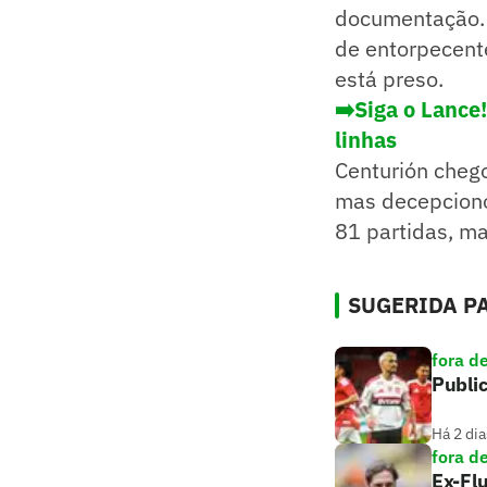
documentação. 
de entorpecente
está preso.
➡️Siga o Lance
linhas
Centurión cheg
mas decepciono
81 partidas, ma
SUGERIDA PA
fora d
Public
Há 2 dia
fora d
Ex-Flu