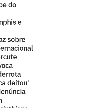
be do
mphis e
az sobre
ernacional
ercute
voca
derrota
ca deitou'
denúncia
m