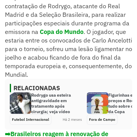
contratação de Rodrygo, atacante do Real
Madrid e da Seleção Brasileira, para realizar
participações especiais durante programa da
emissora na
Copa do Mundo
. O jogador, que
estaria entre os convocados de Carlo Ancelotti
para o torneio, sofreu uma lesão ligamentar no
joelho e acabou ficando de fora do final da
temporada europeia e, consequentemente, do
Mundial.
RELACIONADAS
Rodrygo usa esteira
Figurinhas esp
antigravidade em
preços e Rodr
tratamento após
tudo sobre o 
cirurgia; veja vídeo
da Copa
Futebol Internacional
Há 2 meses
Fora de Campo
➡️Brasileiros reagem à renovação de