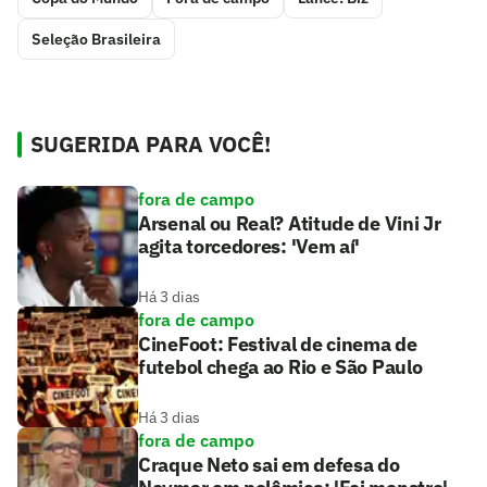
Seleção Brasileira
SUGERIDA PARA VOCÊ!
fora de campo
Arsenal ou Real? Atitude de Vini Jr
agita torcedores: 'Vem aí'
Há 3 dias
fora de campo
CineFoot: Festival de cinema de
futebol chega ao Rio e São Paulo
Há 3 dias
fora de campo
Craque Neto sai em defesa do