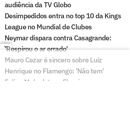
audiência da TV Globo
Desimpedidos entra no top 10 da Kings
League no Mundial de Clubes
Neymar dispara contra Casagrande:
'Respirou o ar errado'
Mauro Cezar é sincero sobre Luiz
Henrique no Flamengo: 'Não tem'
Felipe Melo detona Fluminense e
Zubeldía após eliminação: 'Ele é cego?'
Jornalista da CazéTV detona eliminação
do Fluminense: 'Vergonha'
Lucho Acosta vira assunto em