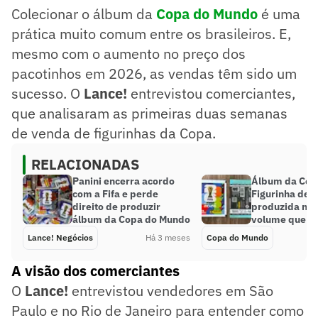
Colecionar o álbum da
Copa do Mundo
é uma
prática muito comum entre os brasileiros. E,
mesmo com o aumento no preço dos
pacotinhos em 2026, as vendas têm sido um
sucesso. O
Lance!
entrevistou comerciantes,
que analisaram as primeiras duas semanas
de venda de figurinhas da Copa.
RELACIONADAS
Panini encerra acordo
Álbum da Cop
com a Fifa e perde
Figurinha de M
direito de produzir
produzida no
álbum da Copa do Mundo
volume que ou
Lance! Negócios
Há 3 meses
Copa do Mundo
A visão dos comerciantes
O
Lance!
entrevistou vendedores em São
Paulo e no Rio de Janeiro para entender como