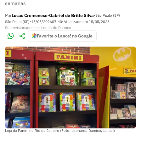
semanas
Por
Lucas Cremonese
Gabriel de Britto Silva
•
•
São Paulo (SP)
São Paulo (SP)
•
15/05/2026
07:40
•
Atualizado em
15/05/2026
Supervisionados
por
Leonardo Damico
Favorite o Lance! no Google
Loja da Panini no Rio de Janeiro (Foto: Leonardo Damico/Lance!)