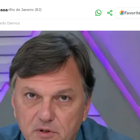
ssoa
•
Rio de Janeiro (RJ)
Favorit
ardo Damico