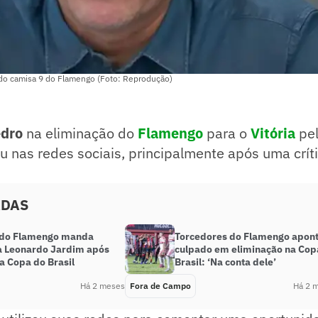
e do camisa 9 do Flamengo (Foto: Reprodução)
edro
na eliminação do
Flamengo
para o
Vitória
pe
u nas redes sociais, principalmente após uma críti
ADAS
 do Flamengo manda
Torcedores do Flamengo apon
a Leonardo Jardim após
culpado em eliminação na Cop
a Copa do Brasil
Brasil: ‘Na conta dele’
Há 2 meses
Fora de Campo
Há 2 