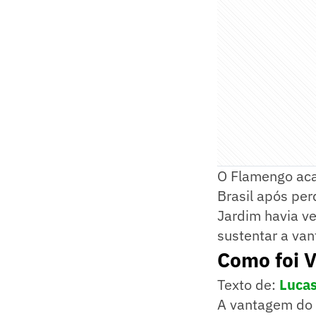
O Flamengo aca
Brasil após pe
Jardim havia ve
sustentar a van
Como foi V
Texto de:
Lucas
A vantagem do F