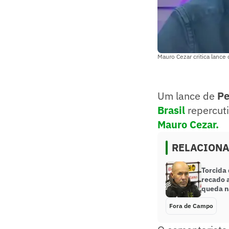
Mauro Cezar critica lanc
Um lance de
P
Brasil
repercuti
Mauro Cezar.
RELACION
Torcida
recado 
queda n
Fora de Campo