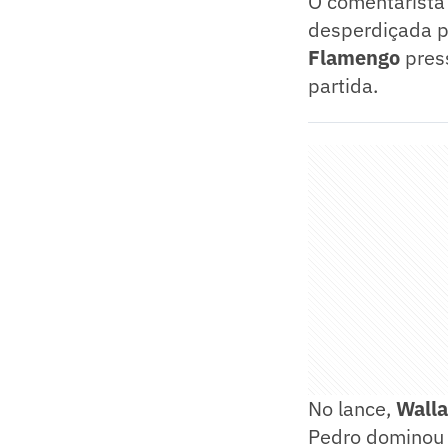
O comentarista
desperdiçada p
Flamengo
pres
partida.
No lance,
Wall
Pedro dominou a