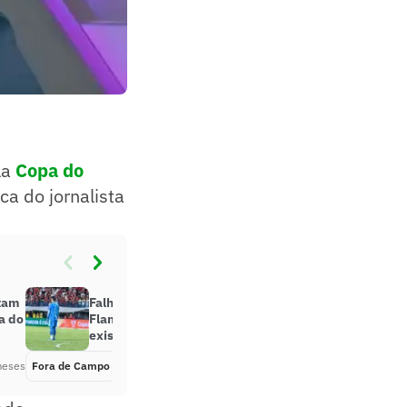
la
Copa do
ca do jornalista
tam
Falha de Rossi em Vitória x
a do
Flamengo revolta torcedores: ‘Não
existe’
meses
Fora de Campo
Há 2 meses