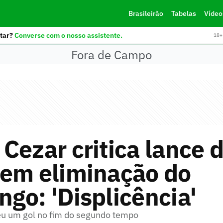
Brasileirão
Tabelas
Vídeo
tar?
Converse com o nosso assistente.
18+ 
Fora de Campo
Cezar critica lance 
 em eliminação do
go: 'Displicência'
u um gol no fim do segundo tempo