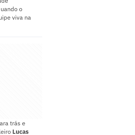
ade
quando o
ipe viva na
ara trás e
leiro
Lucas