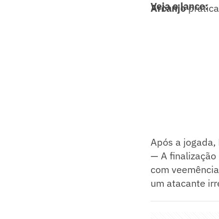
Veja o lance:
Arcanjo
pratica
Após a jogada, 
— A finalizaçã
com veemência 
um atacante irre