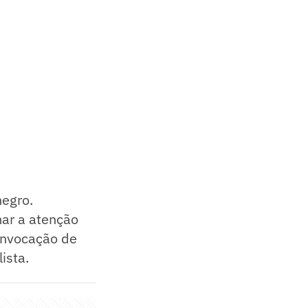
negro.
mar a atenção
onvocação de
ista.