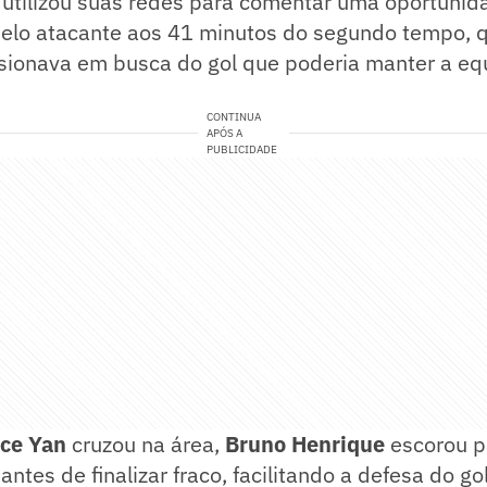
 utilizou suas redes para comentar uma oportunid
elo atacante aos 41 minutos do segundo tempo, 
sionava em busca do gol que poderia manter a equ
CONTINUA
APÓS A
PUBLICIDADE
ace Yan
cruzou na área,
Bruno Henrique
escorou p
ntes de finalizar fraco, facilitando a defesa do go