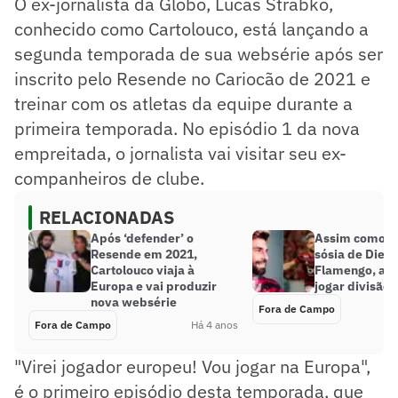
O ex-jornalista da Globo, Lucas Strabko,
conhecido como Cartolouco, está lançando a
segunda temporada de sua websérie após ser
inscrito pelo Resende no Cariocão de 2021 e
treinar com os atletas da equipe durante a
primeira temporada. No episódio 1 da nova
empreitada, o jornalista vai visitar seu ex-
companheiros de clube.
RELACIONADAS
Após ‘defender’ o
Assim como ‘G
Resende em 2021,
sósia de Diego
Cartolouco viaja à
Flamengo, ass
Europa e vai produzir
jogar divisão 
nova websérie
Fora de Campo
Fora de Campo
Há 4 anos
"Virei jogador europeu! Vou jogar na Europa",
é o primeiro episódio desta temporada, que