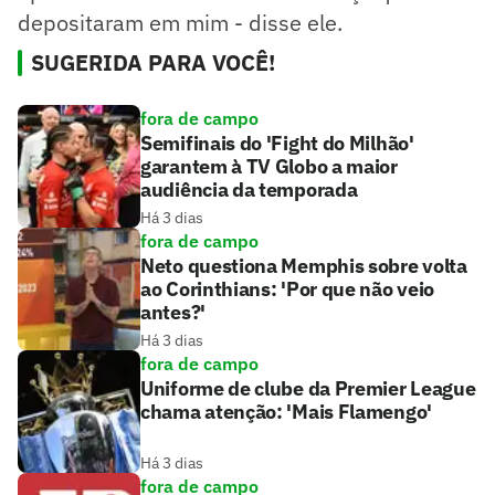
depositaram em mim - disse ele.
SUGERIDA PARA VOCÊ!
fora de campo
Semifinais do 'Fight do Milhão'
garantem à TV Globo a maior
audiência da temporada
Há 3 dias
fora de campo
Neto questiona Memphis sobre volta
ao Corinthians: 'Por que não veio
antes?'
Há 3 dias
fora de campo
Uniforme de clube da Premier League
chama atenção: 'Mais Flamengo'
Há 3 dias
fora de campo