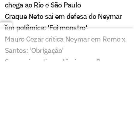
chega ao Rio e São Paulo
Craque Neto sai em defesa do Neymar
em polêmica: 'Foi monstro'
Mauro Cezar critica Neymar em Remo x
Santos: 'Obrigação'
Sormani analisa polêmica em Remo x
Santos: 'Eu não entendo'
Almada, Luiz Henrique e Danilo: Braune
é sincero sobre negociações
Patrocinador do Corinthians negocia
transmissão de torneio
Goiás comete gafe nas redes sociais em