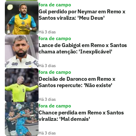
fora de campo
Gol perdido por Neymar em Remo x
Santos viraliza: 'Meu Deus'
Há 3 dias
fora de campo
Lance de Gabigol em Remo x Santos
chama atenção: 'Inexplicável'
Há 3 dias
fora de campo
Decisão de Daronco em Remo x
Santos repercute: 'Não existe'
Há 3 dias
fora de campo
Chance perdida em Remo x Santos
viraliza: 'Mal demais'
Há 3 dias