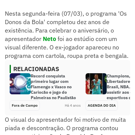
Nesta segunda-feira (07/03), o programa 'Os
Donos da Bola' completou dez anos de
existência. Para celebrar o aniversário, o
apresentador
Neto
foi ao estúdio com um
visual diferente. O ex-jogador apareceu no
programa com cartola, roupa preta e bengala.
RELACIONADAS
Record conquista
Champions,
primeiro lugar com
Libertadores,
Flamengo x Vasco no
Brasil, NBA… 
Cariocão e jogo do
assistir aos e
Palmeiras no Paulistão
esportivos des
Fora de Campo
Há 4 anos
AGENDA DO DIA
O visual do apresentador foi motivo de muita
piada e descontração. O programa contou