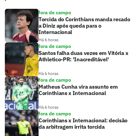
fora de campo
Torcida do Corinthians manda recado
a Diniz após queda para o
Internacional
Há 6 horas
fora de campo
Santos falha duas vezes em Vitória x
Athletico-PR: 'Inacreditável'
Há 6 horas
fora de campo
Matheus Cunha vira assunto em
Corinthians x Internacional
Há 6 horas
fora de campo
Corinthians x Internacional: decisão
da arbitragem irrita torcida