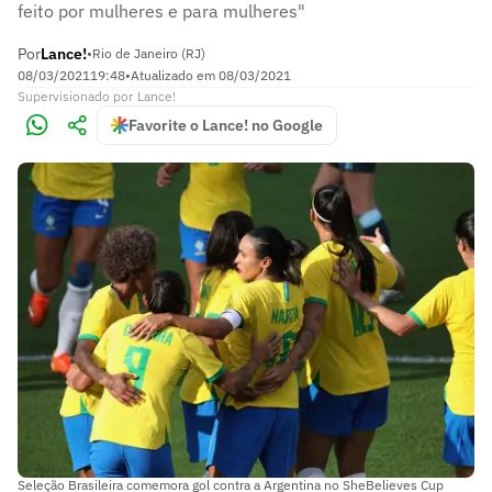
feito por mulheres e para mulheres"
Por
Lance!
•
Rio de Janeiro (RJ)
08/03/2021
19:48
•
Atualizado em
08/03/2021
Supervisionado
por
Lance!
Favorite o Lance! no Google
Seleção Brasileira comemora gol contra a Argentina no SheBelieves Cup