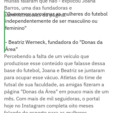
muitas falaram que não - explicou Joana
Barros, uma das fundadoras e
"Queremos aproximar as mulheres do futebol
administradoras da página.
independentemente de ser masculino ou
feminino"
- Beatriz Werneck, fundadora do "Donas da
Área"
Percebendo a falta de um veículo que
produzisse esse conteúdo que falasse dessa
base do futebol, Joana e Beatriz se juntaram
para ocupar esse vácuo. Atletas do time de
futsal de sua faculdade, as amigas fizeram a
página "Donas da Área" em pouco mais de um
mês. Com mais de mil seguidoras, o portal
hoje no Instagram completa oito meses
falando do esporte para as mulheres.