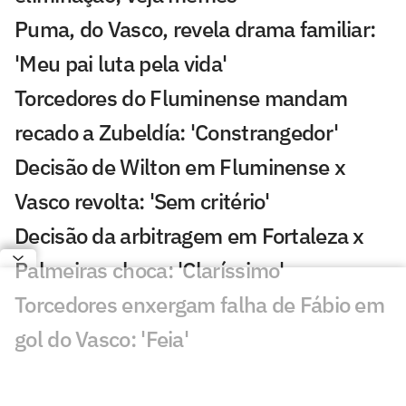
Puma, do Vasco, revela drama familiar:
'Meu pai luta pela vida'
Torcedores do Fluminense mandam
recado a Zubeldía: 'Constrangedor'
Decisão de Wilton em Fluminense x
Vasco revolta: 'Sem critério'
Decisão da arbitragem em Fortaleza x
Palmeiras choca: 'Claríssimo'
Torcedores enxergam falha de Fábio em
gol do Vasco: 'Feia'
Golaço de Brenner em Fluminense x