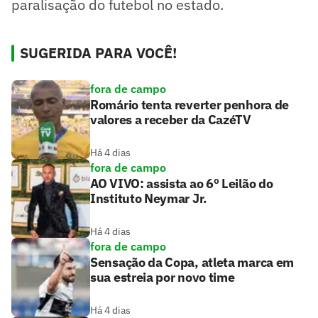
paralisação do futebol no estado.
SUGERIDA PARA VOCÊ!
fora de campo
Romário tenta reverter penhora de
valores a receber da CazéTV
Há 4 dias
fora de campo
AO VIVO: assista ao 6º Leilão do
Instituto Neymar Jr.
Há 4 dias
fora de campo
Sensação da Copa, atleta marca em
sua estreia por novo time
Há 4 dias