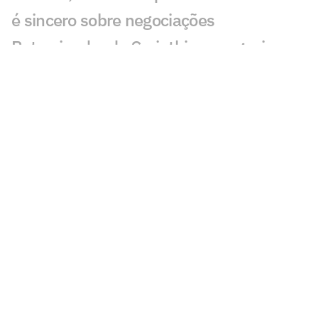
é sincero sobre negociações
Patrocinador do Corinthians negocia
transmissão de torneio
Goiás comete gafe nas redes sociais em
post para ídolo
Europeus reagem a Estevão em Chelsea
x Juventus: 'Precisa'
Veja gol em Chelsea x Juventus: Edon
Zhegrova decide amistoso
Romário perde recurso em ação de ex-
presidente da CBF; entenda
Dublador revela fala de Neymar a