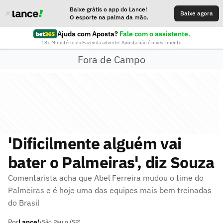
Baixe grátis o app do Lance!
Baixe agora
O esporte na palma da mão.
Ajuda com Aposta?
Fale com o assistente.
18+ Ministério da Fazenda adverte: Aposta não é investimento
Fora de Campo
'Dificilmente alguém vai
bater o Palmeiras', diz Souza
Comentarista acha que Abel Ferreira mudou o time do
Palmeiras e é hoje uma das equipes mais bem treinadas
do Brasil
Por
Lance!
•
São Paulo (SP)