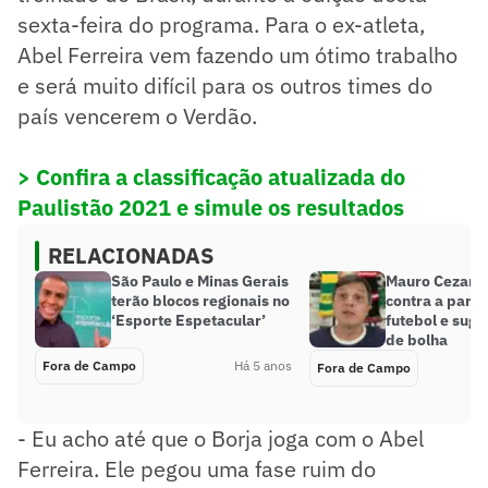
sexta-feira do programa. Para o ex-atleta,
Abel Ferreira vem fazendo um ótimo trabalho
e será muito difícil para os outros times do
país vencerem o Verdão.
> Confira a classificação atualizada do
Paulistão 2021 e simule os resultados
RELACIONADAS
São Paulo e Minas Gerais
Mauro Cezar s
terão blocos regionais no
contra a paral
‘Esporte Espetacular’
futebol e suge
de bolha
Fora de Campo
Há 5 anos
Fora de Campo
- Eu acho até que o Borja joga com o Abel
Ferreira. Ele pegou uma fase ruim do