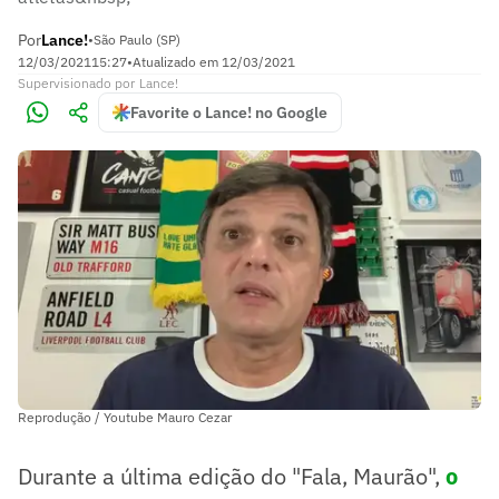
Por
Lance!
•
São Paulo (SP)
12/03/2021
15:27
•
Atualizado em
12/03/2021
Supervisionado
por
Lance!
Favorite o Lance! no Google
Reprodução / Youtube Mauro Cezar
Durante a última edição do "Fala, Maurão",
o