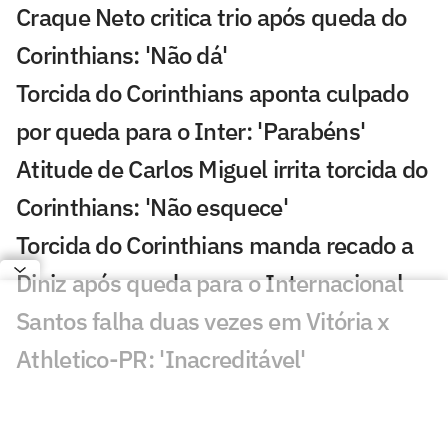
Craque Neto critica trio após queda do
Corinthians: 'Não dá'
Torcida do Corinthians aponta culpado
por queda para o Inter: 'Parabéns'
Atitude de Carlos Miguel irrita torcida do
Corinthians: 'Não esquece'
Torcida do Corinthians manda recado a
Diniz após queda para o Internacional
Santos falha duas vezes em Vitória x
Athletico-PR: 'Inacreditável'
Matheus Cunha vira assunto em
Corinthians x Internacional