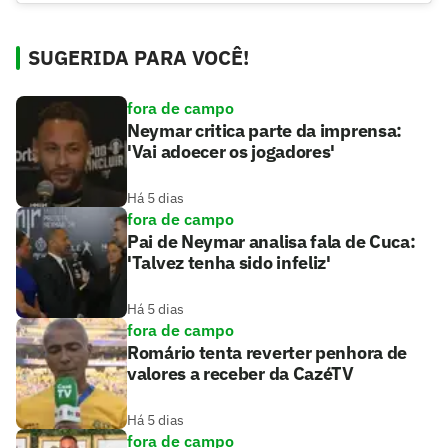
SUGERIDA PARA VOCÊ!
fora de campo
Neymar critica parte da imprensa:
'Vai adoecer os jogadores'
Há 5 dias
fora de campo
Pai de Neymar analisa fala de Cuca:
'Talvez tenha sido infeliz'
Há 5 dias
fora de campo
Romário tenta reverter penhora de
valores a receber da CazéTV
Há 5 dias
fora de campo