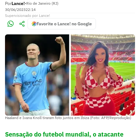
Por
Lance!
•
Rio de Janeiro (RJ)
30/06/2023
22:14
Supervisionado
por
Lance!
Favorite o Lance! no Google
Haaland e Ivana Knoll tiraram foto juntos em Ibiza (Foto: AFP/Reprodução)
Sensação do futebol mundial, o atacante