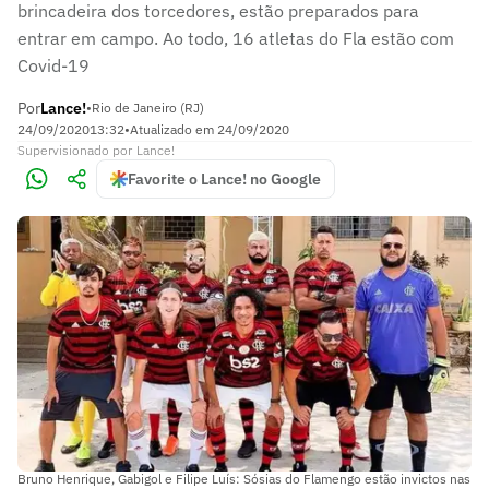
brincadeira dos torcedores, estão preparados para
entrar em campo. Ao todo, 16 atletas do Fla estão com
Covid-19
Por
Lance!
•
Rio de Janeiro (RJ)
24/09/2020
13:32
•
Atualizado em
24/09/2020
Supervisionado
por
Lance!
Favorite o Lance! no Google
Bruno Henrique, Gabigol e Filipe Luís: Sósias do Flamengo estão invictos nas