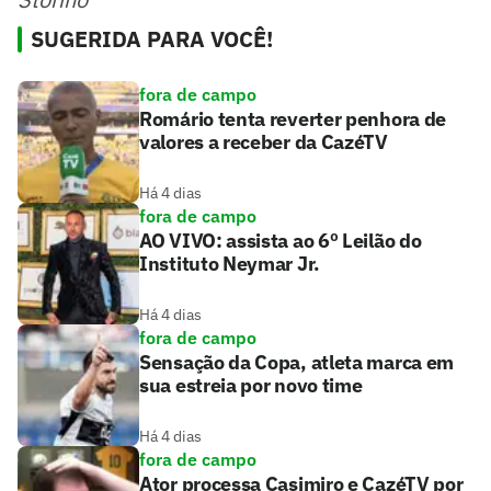
SUGERIDA PARA VOCÊ!
fora de campo
Romário tenta reverter penhora de
valores a receber da CazéTV
Há 4 dias
fora de campo
AO VIVO: assista ao 6º Leilão do
Instituto Neymar Jr.
Há 4 dias
fora de campo
Sensação da Copa, atleta marca em
sua estreia por novo time
Há 4 dias
fora de campo
Ator processa Casimiro e CazéTV por