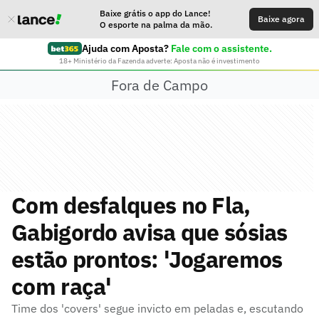
Baixe grátis o app do Lance!
Baixe agora
O esporte na palma da mão.
Ajuda com Aposta?
Fale com o assistente.
18+ Ministério da Fazenda adverte: Aposta não é investimento
Fora de Campo
Com desfalques no Fla,
Gabigordo avisa que sósias
estão prontos: 'Jogaremos
com raça'
Time dos 'covers' segue invicto em peladas e, escutando