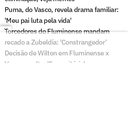
Puma, do Vasco, revela drama familiar:
'Meu pai luta pela vida'
Torcedores do Fluminense mandam
recado a Zubeldía: 'Constrangedor'
Decisão de Wilton em Fluminense x
Vasco revolta: 'Sem critério'
Decisão da arbitragem em Fortaleza x
Palmeiras choca: 'Claríssimo'
Torcedores enxergam falha de Fábio em
gol do Vasco: 'Feia'
Golaço de Brenner em Fluminense x