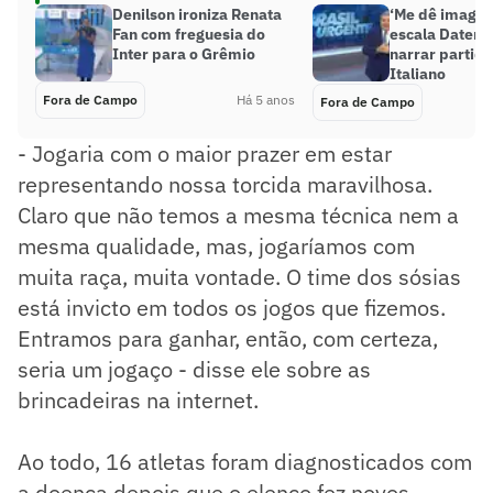
Denilson ironiza Renata
‘Me dê imagen
Fan com freguesia do
escala Datena
Inter para o Grêmio
narrar partida
Italiano
Fora de Campo
Há 5 anos
Fora de Campo
- Jogaria com o maior prazer em estar
representando nossa torcida maravilhosa.
Claro que não temos a mesma técnica nem a
mesma qualidade, mas, jogaríamos com
muita raça, muita vontade. O time dos sósias
está invicto em todos os jogos que fizemos.
Entramos para ganhar, então, com certeza,
seria um jogaço - disse ele sobre as
brincadeiras na internet.
Ao todo, 16 atletas foram diagnosticados com
a doença depois que o elenco fez novos