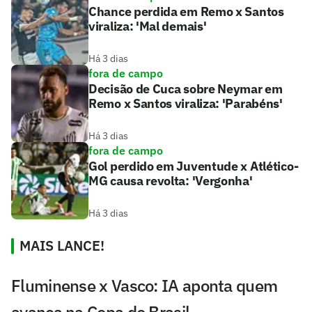
Chance perdida em Remo x Santos
viraliza: 'Mal demais'
Há 3 dias
fora de campo
Decisão de Cuca sobre Neymar em
Remo x Santos viraliza: 'Parabéns'
Há 3 dias
fora de campo
Gol perdido em Juventude x Atlético-
MG causa revolta: 'Vergonha'
Há 3 dias
MAIS LANCE!
Fluminense x Vasco: IA aponta quem
avança na Copa do Brasil