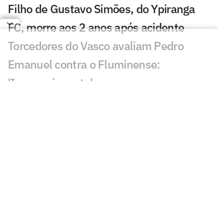
Filho de Gustavo Simões, do Ypiranga
FC, morre aos 2 anos após acidente
Torcedores do Vasco avaliam Pedro
Emanuel contra o Fluminense:
'Impressionante'
Esposa de Andrés Gómez, do Vasco,
desabafa após classificação sobre o
Fluminense
Torcida do Fluminense aponta culpado
por queda para o Vasco: 'Parabéns'
Torcedores provocam Fluminense após
eliminação; veja memes