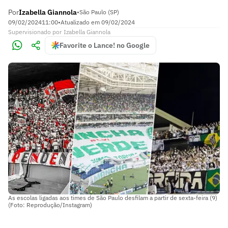
Por
Izabella Giannola
•
São Paulo (SP)
09/02/2024
11:00
•
Atualizado em
09/02/2024
Supervisionado
por
Izabella Giannola
Favorite o Lance! no Google
As escolas ligadas aos times de São Paulo desfilam a partir de sexta-feira (9)
(Foto: Reprodução/Instagram)