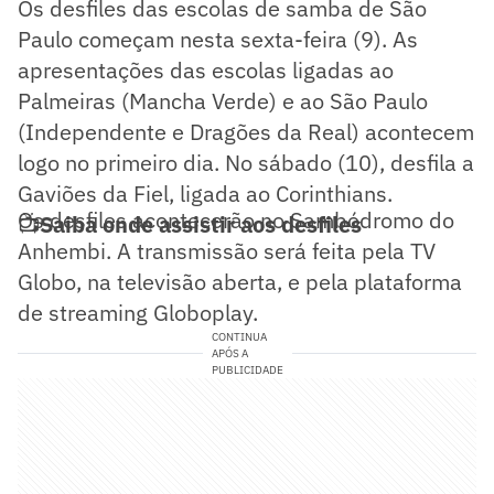
Os desfiles das escolas de samba de São
Paulo começam nesta sexta-feira (9). As
apresentações das escolas ligadas ao
Palmeiras (Mancha Verde) e ao São Paulo
(Independente e Dragões da Real) acontecem
logo no primeiro dia. No sábado (10), desfila a
Gaviões da Fiel, ligada ao Corinthians.
Os desfiles acontecerão no Sambódromo do
📺
Saiba onde assistir aos desfiles
Anhembi. A transmissão será feita pela TV
Globo, na televisão aberta, e pela plataforma
de streaming Globoplay.
CONTINUA
APÓS A
PUBLICIDADE