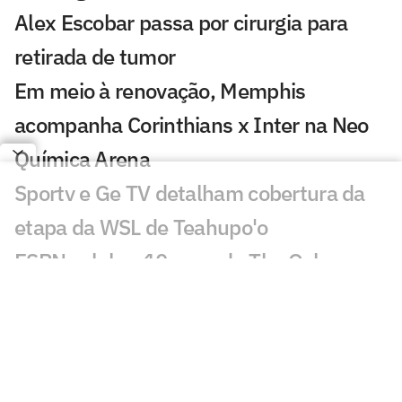
Alex Escobar passa por cirurgia para
retirada de tumor
Em meio à renovação, Memphis
acompanha Corinthians x Inter na Neo
Química Arena
Sportv e Ge TV detalham cobertura da
etapa da WSL de Teahupo'o
ESPN celebra 10 anos do The Ocho com
mais de 70 horas de esportes inusitados
Morre Geraldão, ex-atacante bicampeão
paulista pelo Corinthians, aos 77 anos
Europeus reagem a decisão do Real