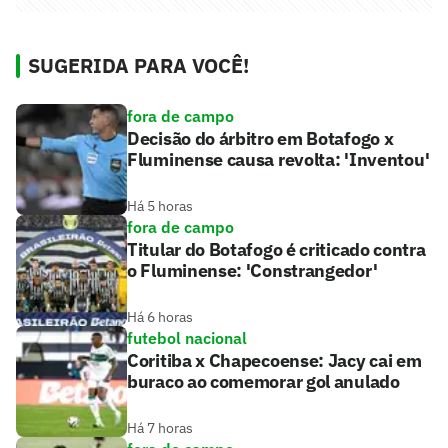
SUGERIDA PARA VOCÊ!
fora de campo
Decisão do árbitro em Botafogo x
Fluminense causa revolta: 'Inventou'
Há 5 horas
fora de campo
Titular do Botafogo é criticado contra
o Fluminense: 'Constrangedor'
Há 6 horas
futebol nacional
Coritiba x Chapecoense: Jacy cai em
buraco ao comemorar gol anulado
Há 7 horas