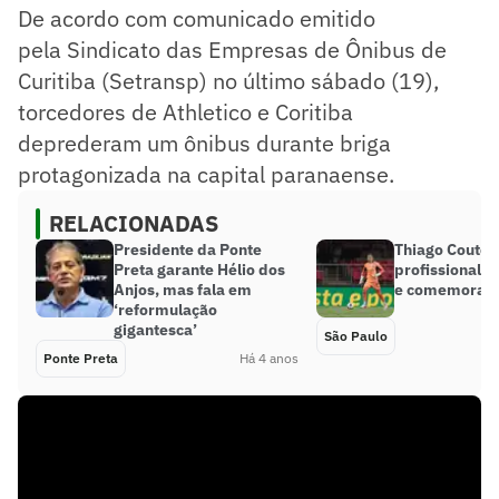
De acordo com comunicado emitido
pela Sindicato das Empresas de Ônibus de
Curitiba (Setransp) no último sábado (19),
torcedores de Athletico e Coritiba
deprederam um ônibus durante briga
protagonizada na capital paranaense.
RELACIONADAS
Presidente da Ponte
Thiago Couto e
Preta garante Hélio dos
profissional n
Anjos, mas fala em
e comemora r
‘reformulação
gigantesca’
São Paulo
Ponte Preta
Há 4 anos