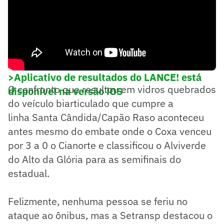
>Aplicativo de resultados do LANCE! está
O confronto que resultou em vidros quebrados
disponível na versão iOS
do veículo biarticulado que cumpre a
linha Santa Cândida/Capão Raso aconteceu
antes mesmo do embate onde o Coxa venceu
por 3 a 0 o Cianorte e classificou o Alviverde
do Alto da Glória para as semifinais do
estadual.
Felizmente, nenhuma pessoa se feriu no
ataque ao ônibus, mas a Setransp destacou o