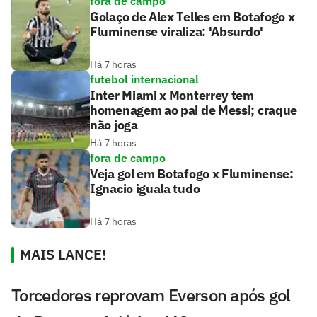
fora de campo
Golaço de Alex Telles em Botafogo x
Fluminense viraliza: 'Absurdo'
Há 7 horas
futebol internacional
Inter Miami x Monterrey tem
homenagem ao pai de Messi; craque
não joga
Há 7 horas
fora de campo
Veja gol em Botafogo x Fluminense:
Ignacio iguala tudo
Há 7 horas
MAIS LANCE!
Torcedores reprovam Everson após gol