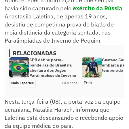
Após receber a informação de que seu pai
havia sido capturado pelo
exército da Rússia
,
Anastasiia Laletina, de apenas 19 anos,
desistiu de competir na prova do biatlo de
meia distância da categoria sentada, nas
Paralimpíadas de Inverno de Pequim.
RELACIONADAS
CPB define porta-
Gustavo Carne
bandeiras do Brasil na
embarca para 
abertura dos Jogos
temporada no
Paralímpicos de Inverno
Tênis
Mais Esportes
Há 4 anos
Nesta terça-feira (08), a porta-voz da equipe
ucraniana, Nataliia Harach, informou que
Laletina está descansando e recebendo apoio
da equipe médica do país.