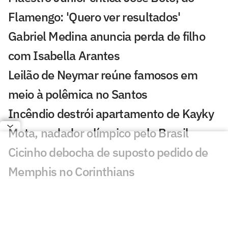
Flamengo: 'Quero ver resultados'
Gabriel Medina anuncia perda de filho
com Isabella Arantes
Leilão de Neymar reúne famosos em
meio à polêmica no Santos
Incêndio destrói apartamento de Kayky
Mota, nadador olímpico pelo Brasil
Cicinho debocha de suposto pedido de
Memphis no Corinthians
Publicação de Arrascaeta agita
torcedores do Flamengo: 'Vamos'