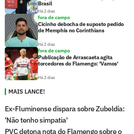
Brasil
Há 2 dias
fora de campo
Cicinho debocha de suposto pedido
de Memphis no Corinthians
Há 2 dias
fora de campo
Publicação de Arrascaeta agita
torcedores do Flamengo: 'Vamos'
Há 2 dias
MAIS LANCE!
Ex-Fluminense dispara sobre Zubeldía:
'Não tenho simpatia'
PVC detona nota do Flamengo sobre o