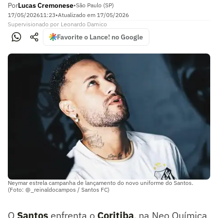
Por
Lucas Cremonese
•
São Paulo (SP)
17/05/2026
11:23
•
Atualizado em
17/05/2026
Supervisionado
por
Leonardo Damico
Favorite o Lance! no Google
Neymar estrela campanha de lançamento do novo uniforme do Santos.
(Foto: @_reinaldocampos / Santos FC)
O
Santos
enfrenta o
Coritiba
, na Neo Química