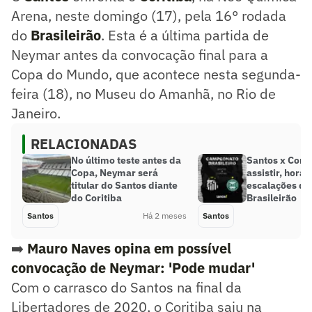
Arena, neste domingo (17), pela 16° rodada
do
Brasileirão
. Esta é a última partida de
Neymar antes da convocação final para a
Copa do Mundo, que acontece nesta segunda-
feira (18), no Museu do Amanhã, no Rio de
Janeiro.
RELACIONADAS
No último teste antes da
Santos x Corit
Copa, Neymar será
assistir, horár
titular do Santos diante
escalações do
do Coritiba
Brasileirão
Santos
Há 2 meses
Santos
➡️
Mauro Naves opina em possível
convocação de Neymar: 'Pode mudar'
Com o carrasco do Santos na final da
Libertadores de 2020, o Coritiba saiu na