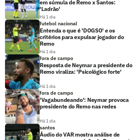
em súmula de Remo x Santos:
'Ladrão'
Há 1 dia
futebol nacional
Entenda o que é 'DOGSO' e os
critérios para expulsar jogador do
Remo
Há 1 dia
fora de campo
Resposta de Neymar a presidente do
Remo viraliza: 'Psicológico forte'
Há 1 dia
fora de campo
'Vagabundeando': Neymar provoca
presidente do Remo nas redes
Há 1 dia
santos
Áudio do VAR mostra análise de