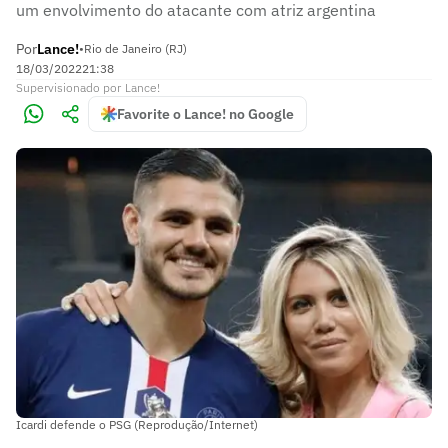
um envolvimento do atacante com atriz argentina
Por
Lance!
•
Rio de Janeiro (RJ)
18/03/2022
21:38
Supervisionado
por
Lance!
Favorite o Lance! no Google
Icardi defende o PSG (Reprodução/Internet)