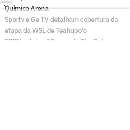
Química Arena
Sportv e Ge TV detalham cobertura da
etapa da WSL de Teahupo'o
ESPN celebra 10 anos do The Ocho com
mais de 70 horas de esportes inusitados
Morre Geraldão, ex-atacante bicampeão
paulista pelo Corinthians, aos 77 anos
Europeus reagem a decisão do Real
Madrid sobre Vini Jr: 'Realmente'
Jogos da Copa do Brasil impulsionam
audiência da TV Globo
Desimpedidos entra no top 10 da Kings