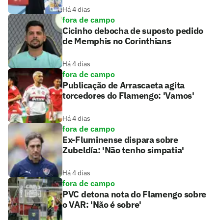
Há 4 dias
fora de campo
Cicinho debocha de suposto pedido
de Memphis no Corinthians
Há 4 dias
fora de campo
Publicação de Arrascaeta agita
torcedores do Flamengo: 'Vamos'
Há 4 dias
fora de campo
Ex-Fluminense dispara sobre
Zubeldía: 'Não tenho simpatia'
Há 4 dias
fora de campo
PVC detona nota do Flamengo sobre
o VAR: 'Não é sobre'