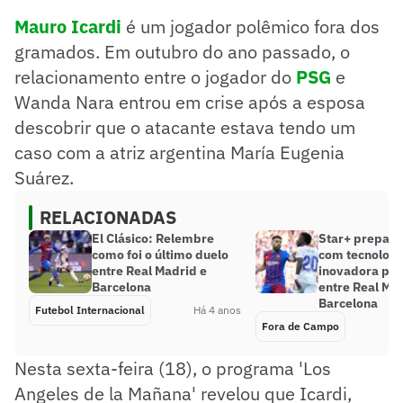
Mauro Icardi
é um jogador polêmico fora dos
gramados. Em outubro do ano passado, o
relacionamento entre o jogador do
PSG
e
Wanda Nara entrou em crise após a esposa
descobrir que o atacante estava tendo um
caso com a atriz argentina María Eugenia
Suárez.
RELACIONADAS
El Clásico: Relembre
Star+ prepara
como foi o último duelo
com tecnologi
entre Real Madrid e
inovadora par
Barcelona
entre Real Ma
Barcelona
Futebol Internacional
Há 4 anos
Fora de Campo
Nesta sexta-feira (18), o programa 'Los
Angeles de la Mañana' revelou que Icardi,