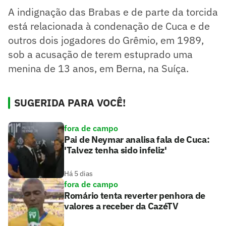
A indignação das Brabas e de parte da torcida
está relacionada à condenação de Cuca e de
outros dois jogadores do Grêmio, em 1989,
sob a acusação de terem estuprado uma
menina de 13 anos, em Berna, na Suíça.
SUGERIDA PARA VOCÊ!
fora de campo
Pai de Neymar analisa fala de Cuca:
'Talvez tenha sido infeliz'
Há 5 dias
fora de campo
Romário tenta reverter penhora de
valores a receber da CazéTV