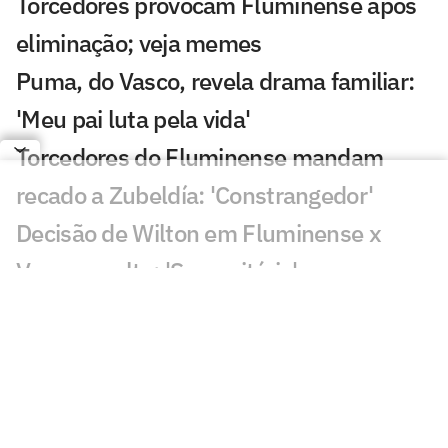
Torcedores provocam Fluminense após
eliminação; veja memes
Puma, do Vasco, revela drama familiar:
'Meu pai luta pela vida'
Torcedores do Fluminense mandam
recado a Zubeldía: 'Constrangedor'
Decisão de Wilton em Fluminense x
Vasco revolta: 'Sem critério'
Decisão da arbitragem em Fortaleza x
Palmeiras choca: 'Claríssimo'
Torcedores enxergam falha de Fábio em
gol do Vasco: 'Feia'