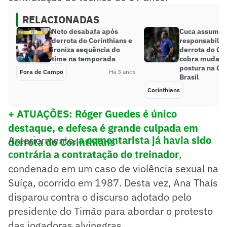
RELACIONADAS
Neto desabafa após
Cuca assume
derrota do Corinthians e
responsabilid
ironiza sequência do
derrota do Cor
time na temporada
cobra mudanç
postura na Co
Fora de Campo
Há 3 anos
Brasil
Corinthians
+ ATUAÇÕES: Róger Guedes é único
destaque, e defesa é grande culpada em
Anteriormente,
a comentarista já havia sido
derrota do Corinthians
contrária a contratação do treinador
,
condenado em um caso de violência sexual na
Suíça, ocorrido em 1987. Desta vez, Ana Thaís
disparou contra o discurso adotado pelo
presidente do Timão para abordar o protesto
das jogadoras alvinegras.