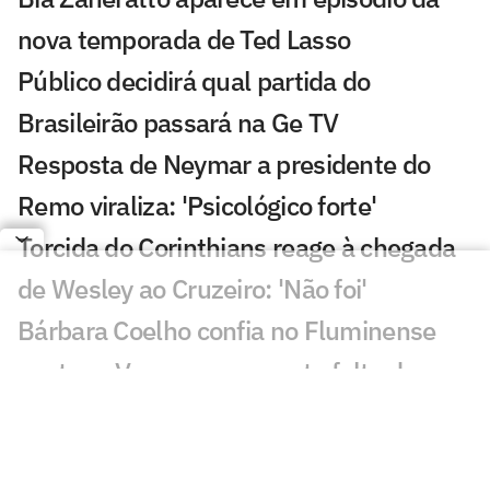
nova temporada de Ted Lasso
Público decidirá qual partida do
Brasileirão passará na Ge TV
Resposta de Neymar a presidente do
Remo viraliza: 'Psicológico forte'
Torcida do Corinthians reage à chegada
de Wesley ao Cruzeiro: 'Não foi'
Bárbara Coelho confia no Fluminense
contra o Vasco, mas aponta falta de
coragem
'Vagabundeando': Neymar provoca