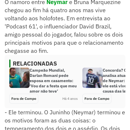
O namoro entre
Neymar
e Bruna Marquezine
chegou ao fim há quatro anos mas vive
voltando aos holofotes. Em entrevista ao
'Podcast 61', o influenciador David Brazil,
amigo pessoal do jogador, falou sobre os dois
principais motivos para que o relacionamento
chegasse ao fim.
RELACIONADAS
Campeão Mundial,
Concorda? Cai
Darlan Romani pede
analisa atual
esposa em casamento:
de Neymar: ‘T
‘Vou dar a festa que meu
ele está viven
amor não teve’
causa das lesõ
Fora de Campo
Há 4 anos
Fora de Campo
- Ele terminou. O Juninho (Neymar) terminou e
os motivos foram as duas coisas: o
temperamento dos dois e o assédio. Os dois