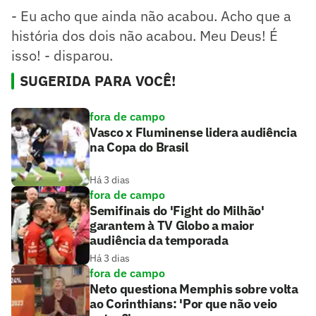
- Eu acho que ainda não acabou. Acho que a
história dos dois não acabou. Meu Deus! É
isso! - disparou.
SUGERIDA PARA VOCÊ!
fora de campo
Vasco x Fluminense lidera audiência
na Copa do Brasil
Há 3 dias
fora de campo
Semifinais do 'Fight do Milhão'
garantem à TV Globo a maior
audiência da temporada
Há 3 dias
fora de campo
Neto questiona Memphis sobre volta
ao Corinthians: 'Por que não veio