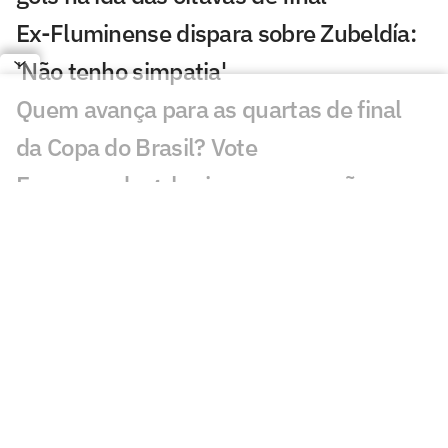
Ex-Fluminense dispara sobre Zubeldía:
'Não tenho simpatia'
Quem avança para as quartas de final
da Copa do Brasil? Vote
Escassez de gols vira preocupação no
Fluminense de Zubeldía
Vasco x Fluminense lidera audiência na
Copa do Brasil
Fluminense x Vasco vai ter arbitragem
de Copa do Mundo
Análise tática do Guffo: os destaques da