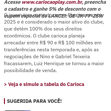
Acesse
www.cariocaoplay.com.br
, preencha
o cadastro e ganhe 5% de desconto com o
O jovem tem contrato com o Fluminense até
cupom especial do LANCE!: GE-JK-FF-ZSW
2025 e é considerado o maior ativo do clube,
que detém 100% dos seus direitos
econômicos. O clube carioca planeja
arrecadar entre R$ 90 e R$ 100 milhões em
transferências nesta temporada e, após as
negociações de Nino e Gabriel Teixeira
fracassarem, Luiz Henrique se tornou a maior
possibilidade de venda.
> Veja e simule a tabela do Carioca
SUGERIDA PARA VOCÊ!