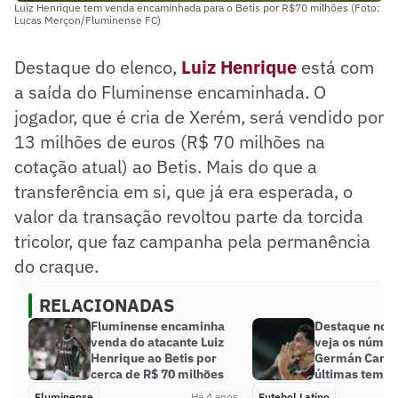
Luiz Henrique tem venda encaminhada para o Betis por R$70 milhões (Foto:
Lucas Merçon/Fluminense FC)
Destaque do elenco,
Luiz Henrique
está com
a saída do Fluminense encaminhada. O
jogador, que é cria de Xerém, será vendido por
13 milhões de euros (R$ 70 milhões na
cotação atual) ao Betis. Mais do que a
transferência em si, que já era esperada, o
valor da transação revoltou parte da torcida
tricolor, que faz campanha pela permanência
do craque.
RELACIONADAS
Fluminense encaminha
Destaque no F
venda do atacante Luiz
veja os númer
Henrique ao Betis por
Germán Cano 
cerca de R$ 70 milhões
últimas temp
Fluminense
Há 4 anos
Futebol Latino