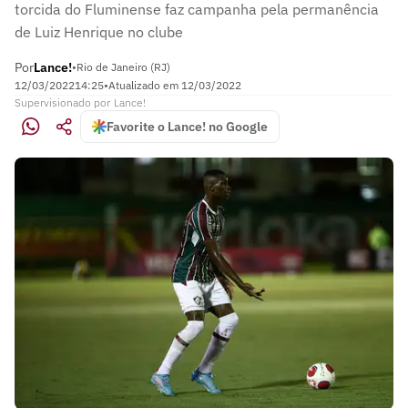
torcida do Fluminense faz campanha pela permanência
de Luiz Henrique no clube
Por
Lance!
•
Rio de Janeiro (RJ)
12/03/2022
14:25
•
Atualizado em
12/03/2022
Supervisionado
por
Lance!
Favorite o Lance! no Google