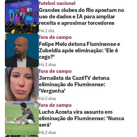
futebol nacional
Grandes clubes do Rio apostam no
uso de dados e IA para ampliar
receita e aproximar torcedores
Há 1 dia
fora de campo
Felipe Melo detona Fluminense e
Zubeldía após eliminação: 'Ele é
cego?'
Há 2 dias
fora de campo
Jornalista da CazéTV detona
eliminação do Fluminense:
'Vergonha'
Há 2 dias
fora de campo
Lucho Acosta vira assunto em
eliminação do Fluminense: 'Nunca
será'
Há 2 dias