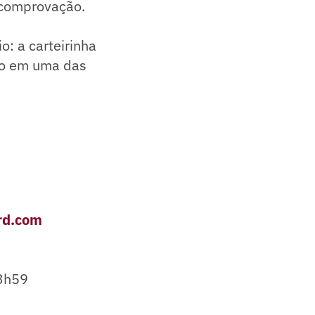
 comprovação.
o: a carteirinha
sso em uma das
rd.com
23h59