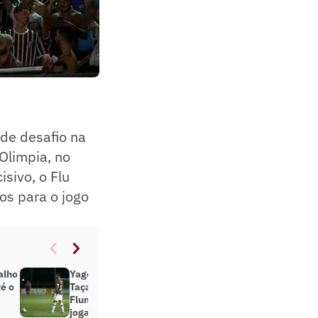
nde desafio na
 Olimpia, no
isivo, o Flu
os para o jogo
alho
Yago Felipe fala sobre título da
té o
Taça Guanabara e os jovens do
Fluminense: ‘São grandes
jogadores’