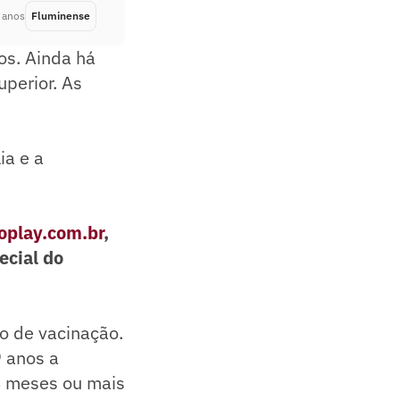
 anos
Fluminense
Há 4 anos
dos. Ainda há
uperior. As
ia e a
play.com.br
,
ecial do
io de vacinação.
9 anos a
4 meses ou mais