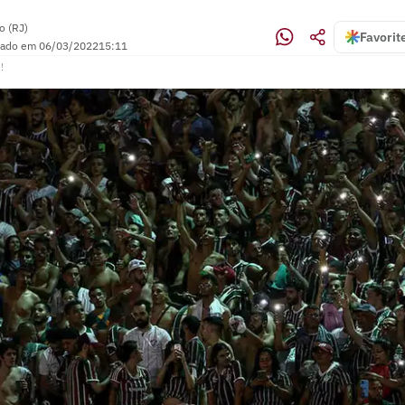
o (RJ)
Favorit
zado em
06/03/2022
15:11
!