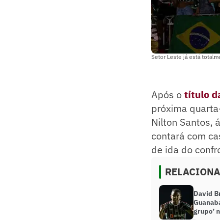
Setor Leste já está tota
Após o
título 
próxima quarta-
Nilton Santos, á
contará com cas
de ida do confr
RELACION
David Br
Guanaba
grupo’ 