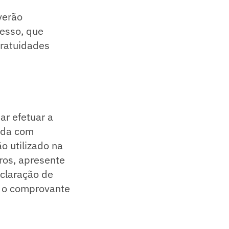
verão
resso, que
gratuidades
ar efetuar a
ada com
o utilizado na
ros, apresente
claração de
m o comprovante