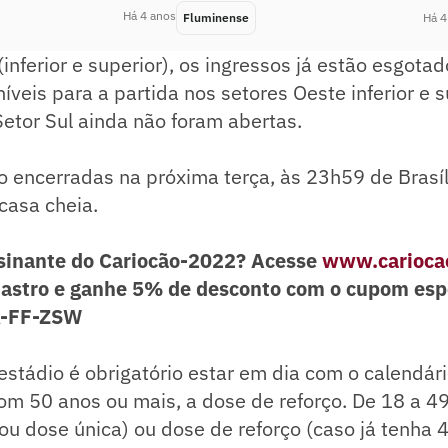
Há 4 anos
Fluminense
Há 4
(inferior e superior), os ingressos já estão esgota
íveis para a partida nos setores Oeste inferior e s
etor Sul ainda não foram abertas.
 encerradas na próxima terça, às 23h59 de Brasíl
casa cheia.
sinante do Cariocão-2022? Acesse
www.cariocao
astro e ganhe 5% de desconto com o cupom esp
K-FF-ZSW
estádio é obrigatório estar em dia com o calendár
om 50 anos ou mais, a dose de reforço. De 18 a 4
u dose única) ou dose de reforço (caso já tenha 