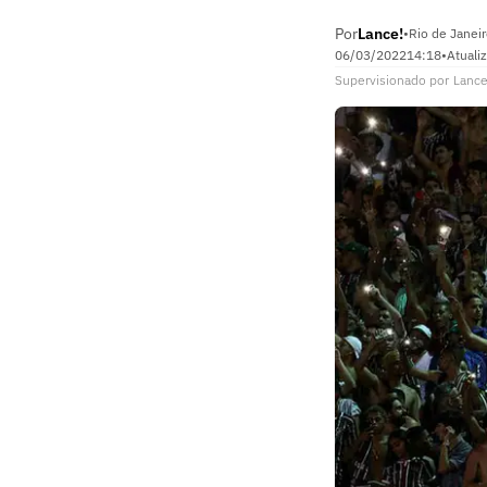
Por
Lance!
•
Rio de Janeir
06/03/2022
14:18
•
Atuali
Supervisionado
por
Lance