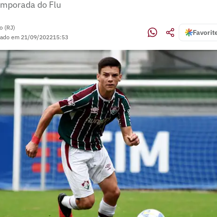
temporada do Flu
o (RJ)
Favorit
zado em
21/09/2022
15:53