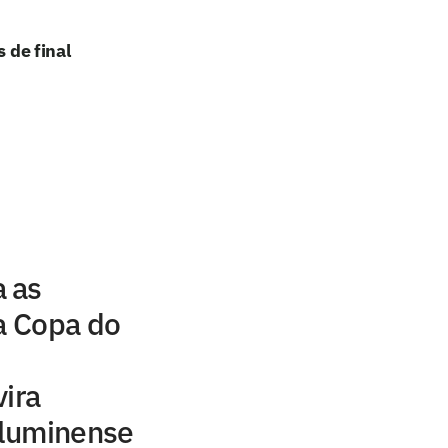
 de final
 as
da Copa do
vira
Fluminense