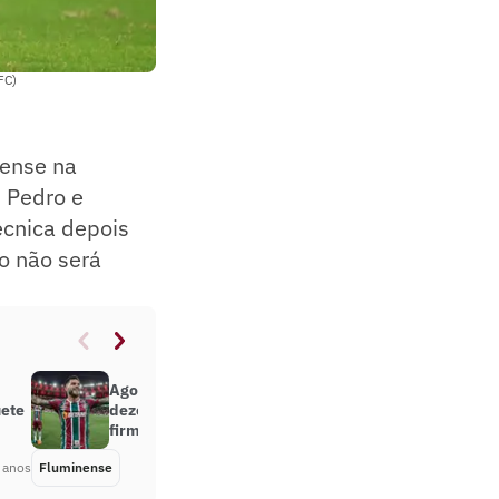
FC)
nense na
s Pedro e
écnica depois
o não será
Agora vai? Com contrato até
uete
dezembro, Nathan volta a se
firmar com Diniz no Fluminense
 anos
Fluminense
Há 3 anos