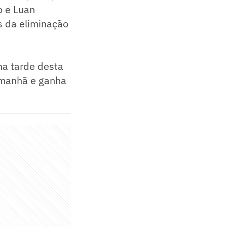
o e Luan
s da eliminação
na tarde desta
a manhã e ganha