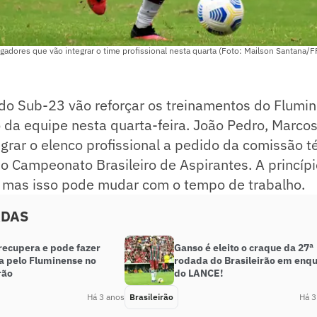
adores que vão integrar o time profissional nesta quarta (Foto: Mailson Santana/F
 do Sub-23 vão reforçar os treinamentos do Flumi
 da equipe nesta quarta-feira. João Pedro, Marco
grar o elenco profissional a pedido da comissão t
o Campeonato Brasileiro de Aspirantes. A princípi
o, mas isso pode mudar com o tempo de trabalho.
ADAS
 recupera e pode fazer
Ganso é eleito o craque da 27ª
ia pelo Fluminense no
rodada do Brasileirão em enq
rão
do LANCE!
Há 3 anos
Brasileirão
Há 3