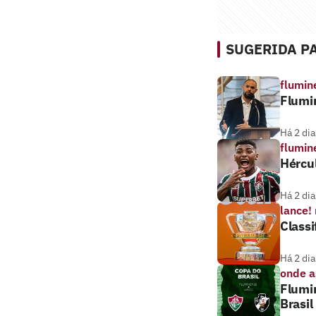
SUGERIDA PA
flumin
Flumi
Há 2 dia
flumin
Hércul
Há 2 dia
lance!
Classi
Há 2 dia
onde as
Flumin
Brasil