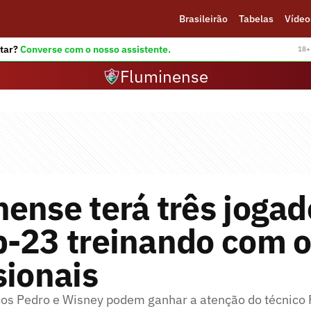
Brasileirão
Tabelas
Vídeo
tar?
Converse com o nosso assistente.
18+ 
Fluminense
ense terá três jogad
b-23 treinando com 
sionais
os Pedro e Wisney podem ganhar a atenção do técnico 