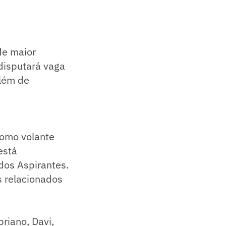
de maior
 disputará vaga
além de
como volante
está
dos Aspirantes.
s relacionados
riano, Davi,