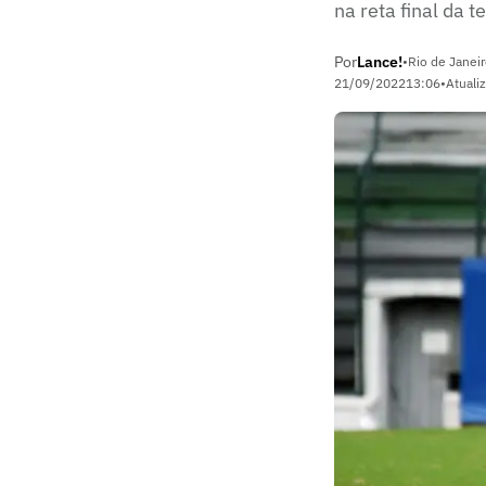
na reta final da 
Por
Lance!
•
Rio de Janeir
21/09/2022
13:06
•
Atuali