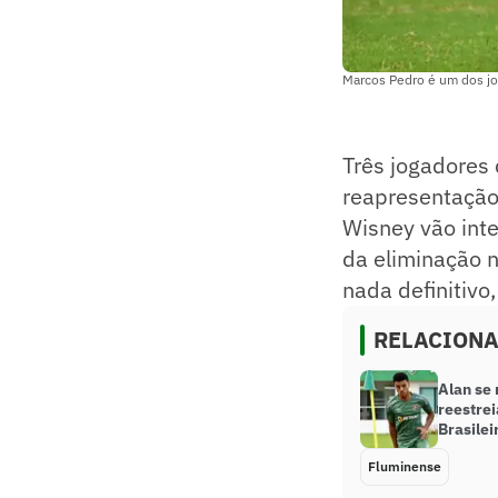
Marcos Pedro é um dos jog
Três jogadores
reapresentação
Wisney vão inte
da eliminação n
nada definitiv
RELACION
Alan se
reestre
Brasilei
Fluminense