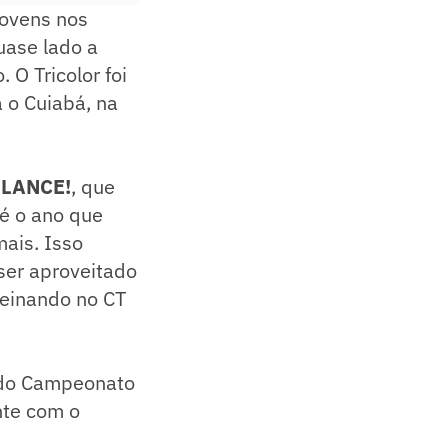
jovens nos
uase lado a
 O Tricolor foi
 o Cuiabá, na
o
LANCE!
, que
té o ano que
mais. Isso
ser aproveitado
reinando no CT
m do Campeonato
nte com o