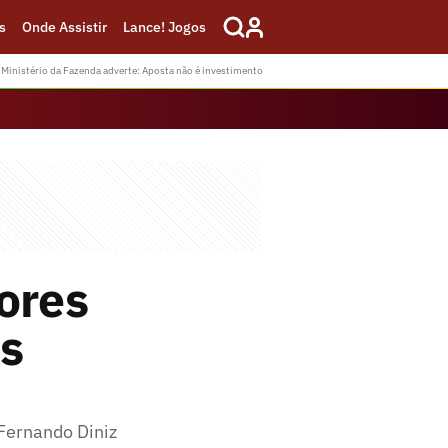
s
Onde Assistir
Lance! Jogos
Ministério da Fazenda adverte: Aposta não é investimento
ores
os
Fernando Diniz