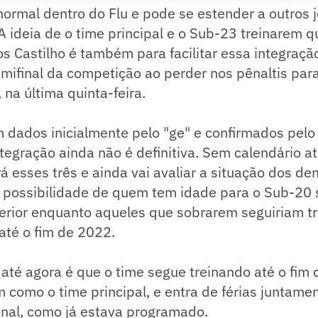
normal dentro do Flu e pode se estender a outros 
A ideia de o time principal e o Sub-23 treinarem q
s Castilho é também para facilitar essa integração.
mifinal da competição ao perder nos pênaltis para
 na última quinta-feira.
 dados inicialmente pelo "ge" e confirmados pel
tegração ainda não é definitiva. Sem calendário a
rá esses três e ainda vai avaliar a situação dos de
a possibilidade de quem tem idade para o Sub-20 
ferior enquanto aqueles que sobrarem seguiriam t
 até o fim de 2022.
 até agora é que o time segue treinando até o fi
im como o time principal, e entra de férias juntame
onal, como já estava programado.