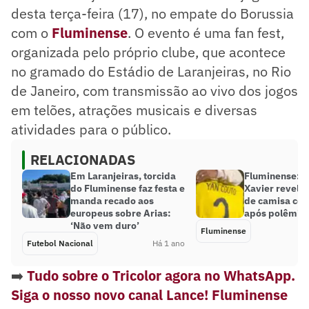
desta terça-feira (17), no empate do Borussia
com o
Fluminense
. O evento é uma fan fest,
organizada pelo próprio clube, que acontece
no gramado do Estádio de Laranjeiras, no Rio
de Janeiro, com transmissão ao vivo dos jogos
em telões, atrações musicais e diversas
atividades para o público.
RELACIONADAS
Em Laranjeiras, torcida
Fluminense: 
do Fluminense faz festa e
Xavier revela 
manda recado aos
de camisa com
europeus sobre Arias:
após polêmic
‘Não vem duro’
Fluminense
Futebol Nacional
Há 1 ano
➡️
Tudo sobre o Tricolor agora no WhatsApp.
Siga o nosso novo canal Lance! Fluminense