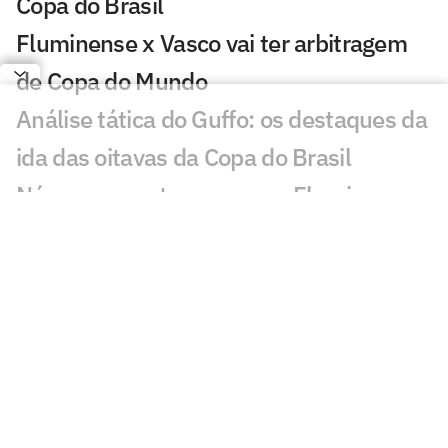
Copa do Brasil
Fluminense x Vasco vai ter arbitragem
de Copa do Mundo
Análise tática do Guffo: os destaques da
ida das oitavas da Copa do Brasil
Números mostram como o Fluminense
utiliza menos a base com Zubeldía
Fluminense recupera Jemmes, mas
segue sem Thiago Silva e Freytes contra
o Vasco
Fluminense iguala sequência negativa
após 34 anos