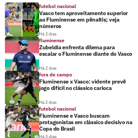
futebol nacional
Vasco tem aproveitamento superior
ao Fluminense em pênaltis; veja
números
Há 2 dias
fluminense
Zubeldía enfrenta dilema para
escalar o Fluminense diante do Vasco
Há 2 dias
fora de campo
Fluminense x Vasco: vidente prevê
jogo difícil no clássico carioca
Há 2 dias
futebol nacional
Fluminense e Vasco buscam
protagonistas em clássico decisivo na
Copa do Brasil
Há 3 dias