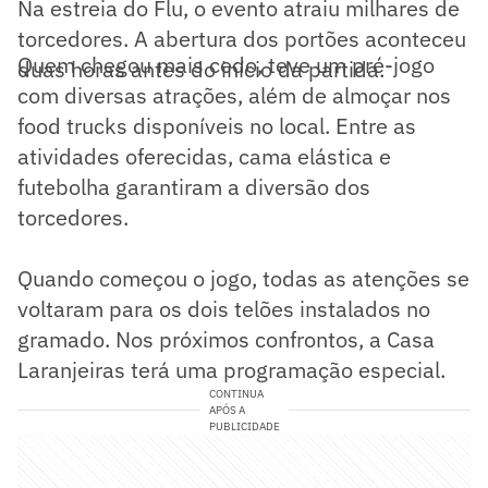
Na estreia do Flu, o evento atraiu milhares de
torcedores. A abertura dos portões aconteceu
Quem chegou mais cedo, teve um pré-jogo
duas horas antes do início da partida.
com diversas atrações, além de almoçar nos
food trucks disponíveis no local. Entre as
atividades oferecidas, cama elástica e
futebolha garantiram a diversão dos
torcedores.
Quando começou o jogo, todas as atenções se
voltaram para os dois telões instalados no
gramado. Nos próximos confrontos, a Casa
Laranjeiras terá uma programação especial.
CONTINUA
APÓS A
PUBLICIDADE